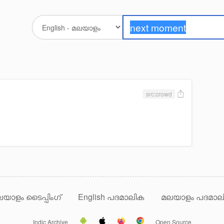
src:crowd
യാളം ടൈപ്പിംഗ്
English പദമാലിക
മലയാളം പദമാല
Indic Archive
Open Source