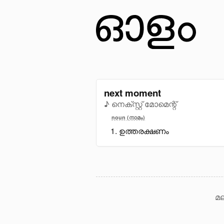
next moment
♪ നെക്സ്റ്റ് മോമെന്റ്
noun (നാമം)
ഉത്തരക്ഷണം
മല