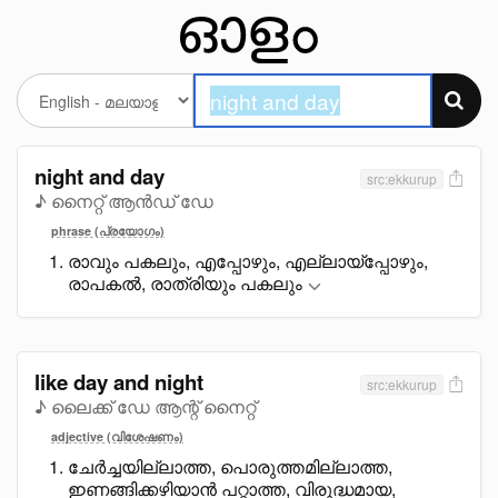
night and day
src:ekkurup
♪ നൈറ്റ് ആൻഡ് ഡേ
phrase (പ്രയോഗം)
രാവും പകലും, എപ്പോഴും, എല്ലായ്പ്പോഴും,
രാപകൽ, രാത്രിയും പകലും
like day and night
src:ekkurup
♪ ലൈക്ക് ഡേ ആന്റ് നൈറ്റ്
adjective (വിശേഷണം)
ചേർച്ചയില്ലാത്ത, പൊരുത്തമില്ലാത്ത,
ഇണങ്ങിക്കഴിയാൻ പറ്റാത്ത, വിരുദ്ധമായ,