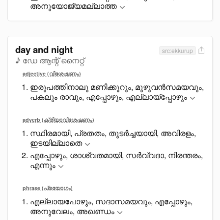
അനുയോജ്യമല്ലാത്ത
day and night
src:ekkurup
♪ ഡേ ആന്റ് നൈറ്റ്
adjective (വിശേഷണം)
ഇരുപത്തിനാലു മണിക്കൂറും, മുഴുവൻസമയവും,
പകലും രാവും, എപ്പോഴും, എല്ലായ്പ്പോഴും
adverb (ക്രിയാവിശേഷണം)
സ്ഥിരമായി, പ്രതതം, തുടർച്ചയായി, അവിരളം,
ഇടയില്ലാതെ
എപ്പോഴും, ശാശ്വതമായി, സർവ്വദാ, നിരന്തരം,
എന്നും
phrase (പ്രയോഗം)
എല്ലായപോഴും, സദാസമയവും, എപ്പോഴും,
അനുവേലം, അഖണ്ഡം