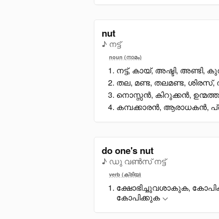
nut
♪ നട്ട്
noun (നാമം)
നട്ട്, കായ്, അഷ്ടി, അണ്ടി, കു
തല, മണ്ട, തലമണ്ട, ശിരസ്,
നൊസ്സൻ, കിറുക്കൻ, ഉന്മത്തൻ
കമ്പക്കാരൻ, ആരാധകൻ, പ
do one's nut
♪ ഡു വൺസ് നട്ട്
verb (ക്രിയ)
ക്ഷോഭിച്ചുവശാകുക, കോപ
കോപിക്കുക