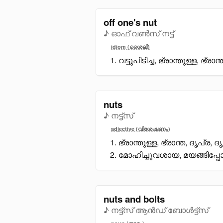
off one's nut
♪ ഓഫ് വൺസ് നട്ട്
idiom (ശൈലി)
വട്ടുപിടിച്ച, ഭ്രാന്തുള്ള, ഭ്രാന്
nuts
♪ നട്ട്സ്
adjective (വിശേഷണം)
ഭ്രാന്തുള്ള, ഭ്രാന്ത, ദൃപ്ര, ദ
മോഹിച്ചുവശായ, മയങ്ങിപ
nuts and bolts
♪ നട്ട്സ് ആൻഡ് ബോൾട്ട്സ്