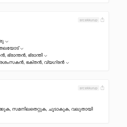
src:ekkurup
രു
 തലയോട്
, ഭ്രാന്തൻ, ഭ്രാന്തി
്രശംസകൻ, ഭക്തൻ, വ്യഗ്രൻ
src:ekkurup
ിക്കുക, സമനിലതെറ്റുക, ചൂടാകുക, വലുതായി