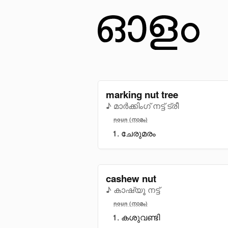
marking nut tree
♪ മാർക്കിംഗ് നട്ട് ട്രീ
noun (നാമം)
ചേരുമരം
cashew nut
♪ കാഷ്യൂ നട്ട്
noun (നാമം)
കശുവണ്ടി