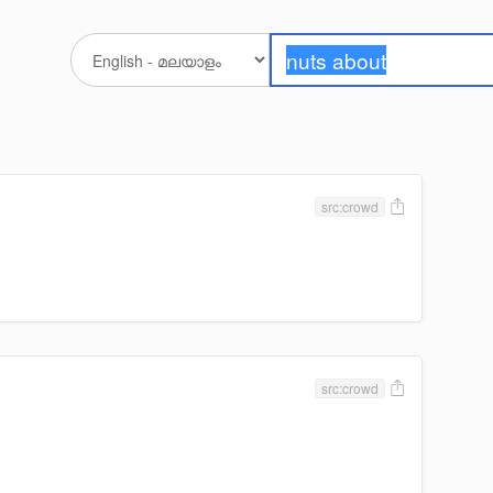
src:crowd
src:crowd