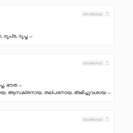
src:ekkurup
ത, ദൃപ്ര, ദൃപ്ത
src:ekkurup
ൃപ്ത, ഭൗത
്പോയ, ആസക്തനായ, തല്പരനായ, ഭ്രമിച്ചുവശായ
src:ekkurup