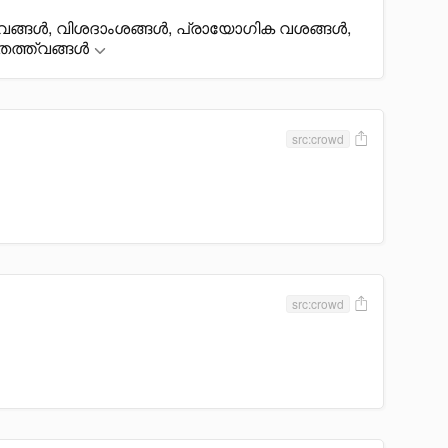
ങ്ങൾ, വിശദാംശങ്ങൾ, പ്രായോഗിക വശങ്ങൾ,
തത്ത്വങ്ങൾ
src:crowd
src:crowd