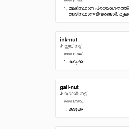
noun (നാമം)
അടിസ്ഥാന പ്രയോഗതത്ത്വ
അടിസ്ഥാനവിവരങ്ങൾ, മൂല
ink-nut
♪ ഇങ്ക് നട്ട്
noun (നാമം)
കടുക്ക
gall-nut
♪ ഗോൾ-നട്ട്
noun (നാമം)
കടുക്ക