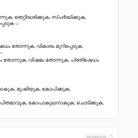
ുക, തെറ്റിദ്ധരിക്കുക, സ്പർദ്ധിക്കുക,
പെടുക
േധം തോന്നുക, വികാരം മുറിപ്പെടുക,
 തോന്നുക, വിഷമം തോന്നുക, പ്രതിഷേധം
ാകുക, മുഷിയുക, കോപിക്കുക,
പിതമാവുക, കോപാകുലനാകുക, ചൊടിക്കുക,
src:ekkurup