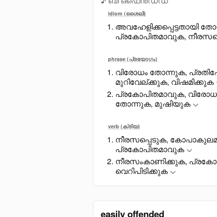
♪ ബി ഒഫെൻഡഡ്
idiom (ശൈലി)
അവഹേളിക്കപ്പെട്ടതായി തോന്ന
പ്രകോപിതമാവുക, നീരസപ്
phrase (പ്രയോഗം)
വിരോധം തോന്നുക, പ്രതിഷ
മുറിവേല്ക്കുക, വിഷമിക്കുക
പ്രകോപിതമാവുക, വിരോധം
തോന്നുക, മുഷിയുക
verb (ക്രിയ)
നീരസപ്പെടുക, കോപാകുലമ
പ്രകോപിതമാവുക
നീരസംകാണിക്കുക, പ്രകോ
വെറിപിടിക്കുക
easily offended