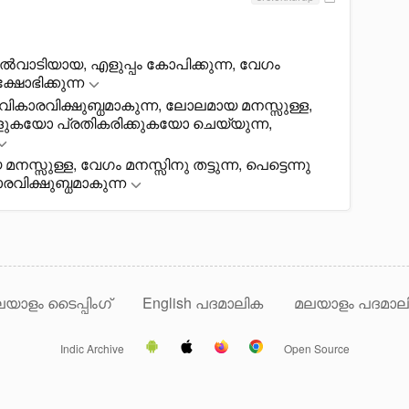
്ടാൽവാടിയായ, എളുപ്പം കോപിക്കുന്ന, വേഗം
ക്ഷോഭിക്കുന്ന
ു വികാരവിക്ഷുബ്ധമാകുന്ന, ലോലമായ മനസ്സുള്ള,
ുകയോ പ്രതികരിക്കുകയോ ചെയ്യുന്ന,
സ്സുള്ള, വേഗം മനസ്സിനു തട്ടുന്ന, പെട്ടെന്നു
ാരവിക്ഷുബ്ധമാകുന്ന
യാളം ടൈപ്പിംഗ്
English പദമാലിക
മലയാളം പദമാല
Indic Archive
Open Source