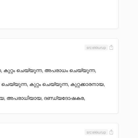
src:ekkurup
ന, കുറ്റം ചെയ്യുന്ന, അപരാധം ചെയ്യുന്ന,
െയ്യുന്ന, കുറ്റം ചെയ്യുന്ന, കുറ്റക്കാരനായ,
ാരനായ, അപരാധിയായ, ദണ്ഡ്യദോഷകര,
src:ekkurup