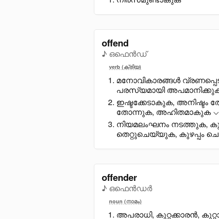
offend
♪ ഒഫെൻഡ്
verb (ക്രിയ)
മനോവികാരങ്ങൾ വ്രണപ്പെടു
പരസ്യമായി അപമാനിക്കുക
ഇഷ്ടക്കേടാകുക, അനിഷ്ടം 
തോന്നുക, അഹിതമാകുക
നിയമലംഘനം നടത്തുക, കുറ്
തെറ്റുചെയ്യുക, കുഴപ്പം ച
offender
♪ ഒഫെൻഡർ
noun (നാമം)
അപരാധി, കുറ്റക്കാരൻ, കുറ