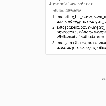
♪ ഈസിലി ഒഫെൻഡഡ്
adjective (വിശേഷണം)
തൊലിക്കട്ടി കുറഞ്ഞ, തൊട
മനസ്സിൽ തട്ടുന്ന, പെട്ടെന്നു 
തൊട്ടാവാടിയായ, പെട്ടെന്ന
വളരെവേഗം വികാരം കൊള്ള
തീവ്രമായി പ്രതികരിക്കുന്ന
തൊട്ടാവാടിയായ, ലോലമായ മന
ബാധിക്കുന്ന, പെട്ടെന്നു വിക
മല