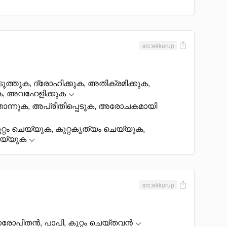
src:ekkurup
ത്തുക, ദ്രോഹിക്കുക, അതിക്രമിക്കുക,
, അവഹേളിക്കുക
തോന്നുക, അപ്രീതിപ്പെടുക, അരോചകമായി
റം ചെയ്യുക, കുറ്റകൃത്യം ചെയ്യുക,
െയ്യുക
src:ekkurup
്റാരോപിതൻ, പാപി, കുറ്റം ചെയ്തവൻ