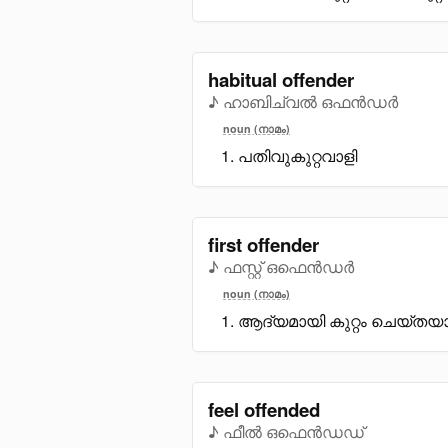
habitual offender
♪ ഹാബിച്വൽ ഒഫൻഡർ
noun (നാമം)
പതിവുകുറ്റവാളി
first offender
♪ ഫസ്റ്റ് ഒഫെൻഡർ
noun (നാമം)
ആദ്യമായി കുറ്റം ചെയ്തയ
feel offended
♪ ഫീൽ ഒഫെൻഡഡ്