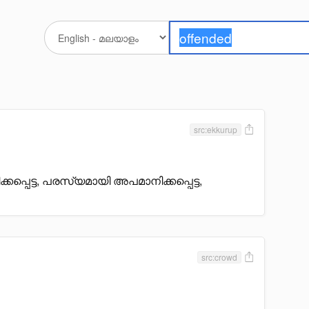
src:ekkurup
കപ്പെട്ട, പരസ്യമായി അപമാനിക്കപ്പെട്ട,
src:crowd