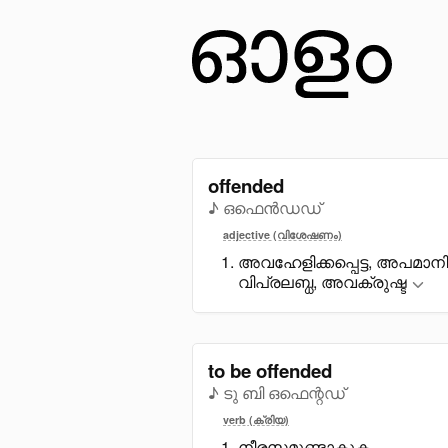
offended
♪ ഒഫെൻഡഡ്
adjective (വിശേഷണം)
അവഹേളിക്കപ്പെട്ട, അപമാനിക്
വിപ്രലബ്ധ, അവക്രുഷ്ട
to be offended
♪ ടു ബി ഒഫെന്റഡ്
verb (ക്രിയ)
നീരസമുണ്ടാകുക