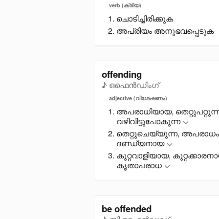
verb (ക്രിയ)
ചൊടിച്ചിരിക്കുക
അപ്രിയം അനുഭവപ്പെടുക
offending
♪ ഒഫെൻഡിംഗ്
adjective (വിശേഷണം)
അപരാധിയായ, തെറ്റുപറ്റുന്
വഴിവിട്ടുപോകുന്ന
തെറ്റുചെയ്യുന്ന, അപരാധം ച
ദണ്ഡ്യനായ
കുറ്റവാളിയായ, കുറ്റക്ക
കൃതാപരാധ
be offended