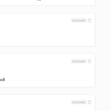
src:crowd
src:crowd
ാൾ
src:crowd