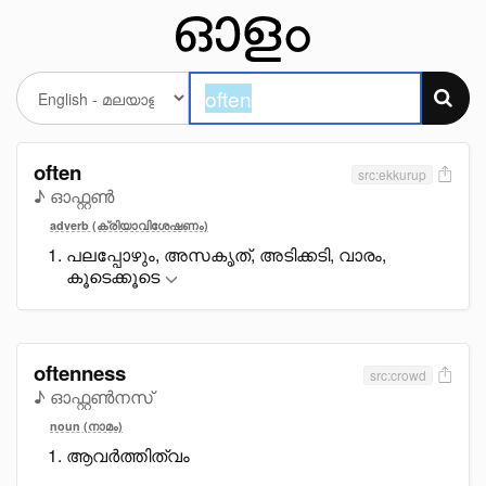
often
src:ekkurup
♪ ഓഫ്റ്റൺ
adverb (ക്രിയാവിശേഷണം)
പലപ്പോഴും, അസകൃത്, അടിക്കടി, വാരം,
കൂടെക്കൂടെ
oftenness
src:crowd
♪ ഓഫ്റ്റൺനസ്
noun (നാമം)
ആവർത്തിത്വം