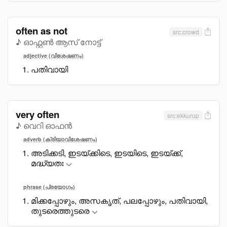
often as not
src:crowd
♪ ഓഫ്റ്റൺ ആസ് നോട്ട്
adjective (വിശേഷണം)
പതിവായി
very often
src:ekkurup
♪ വെറി ഓഫൻ
adverb (ക്രിയാവിശേഷണം)
അടിക്കടി, ഇടയ്ക്കിടെ, ഇടയിടെ, ഇടയ്ക്ക്,
മദ്ധ്യതഃ
phrase (പ്രയോഗം)
മിക്കപ്പോഴും, അസകൃത്, പലപ്പോഴും, പതിവായി,
തുടരെത്തുടരെ