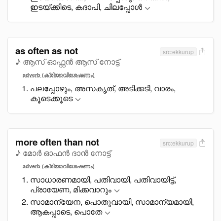
ഇടയ്ക്കിടെ, കദാപി, ചിലപ്പോൾ
as often as not
src:ekkurup
♪ ആസ് ഓഫ്റ്റൻ ആസ് നോട്ട്
adverb (ക്രിയാവിശേഷണം)
പലപ്പോഴും, അസകൃത്, അടിക്കടി, വാരം,
കൂടെക്കൂടെ
more often than not
src:ekkurup
♪ മോർ ഓഫൻ ദാൻ നോട്ട്
adverb (ക്രിയാവിശേഷണം)
സാധാരണമായി, പതിവായി, പതിവായിട്ട്,
പ്രായേണ, മിക്കവാറും
സാമാന്യേന, പൊതുവായി, സാമാന്യമായി,
ആകപ്പാടെ, പൊതേ