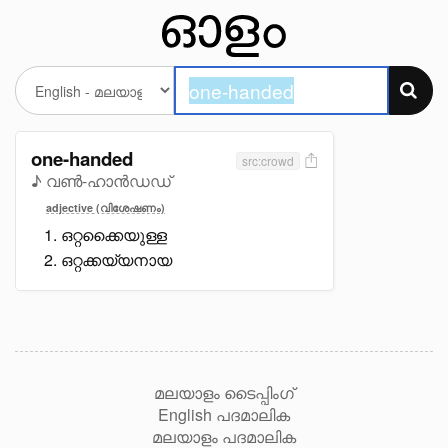
one-handed
src:crowd
♪ വൺ-ഹാൻഡഡ്
adjective (വിശേഷണം)
ഒറ്റക്കൈയുള്ള
ഒറ്റക്കയ്യനായ
മലയാളം ടൈപ്പിംഗ്
English പദമാലിക
മലയാളം പദമാലിക