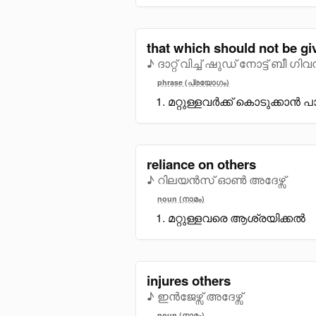
that which should not be gi
♪ ദാറ്റ് വിച്ച് ഷുഡ് നോട്ട് ബീ ഗ
phrase (പ്രയോഗം)
മറ്റുള്ളവർക്ക് കൊടുക്കാൻ പ
reliance on others
♪ റിലയൻസ് ഓൺ അദേഴ്സ്
noun (നാമം)
മറ്റുള്ളവരെ ആശ്രയിക്കൽ
injures others
♪ ഇൻജേഴ്സ് അദേഴ്സ്
noun (നാമം)