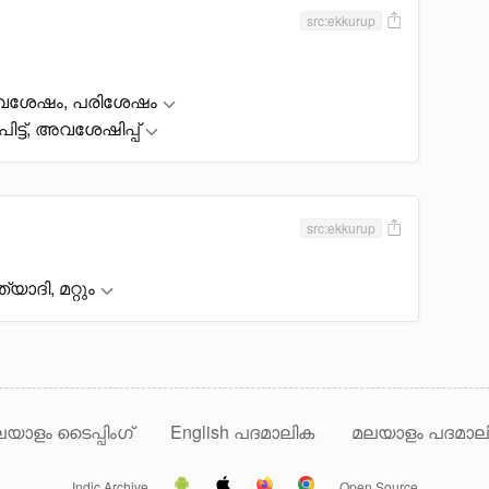
src:ekkurup
, അവശേഷം, പരിശേഷം
പിട്ട്, അവശേഷിപ്പ്
src:ekkurup
യാദി, മറ്റും
യാളം ടൈപ്പിംഗ്
English പദമാലിക
മലയാളം പദമാല
Indic Archive
Open Source