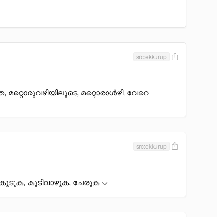
src:ekkurup
, മറ്റൊരുവഴിയിലൂടെ, മറ്റൊരാൾഴി, വേറെ
src:ekkurup
 കൂടുക, കൂടിവാഴുക, ചേരുക