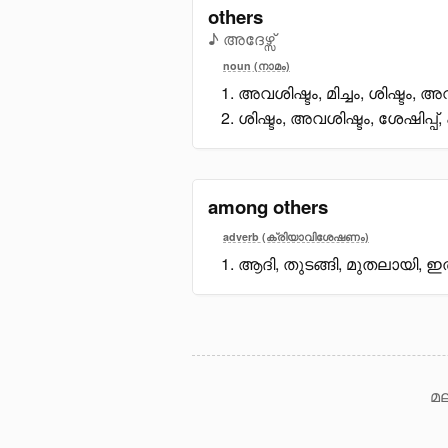
others
♪ അദേഴ്സ്
noun (നാമം)
അവശിഷ്ടം, മിച്ചം, ശിഷ്ടം
ശിഷ്ടം, അവശിഷ്ടം, ശേഷിപ്പ്, 
among others
adverb (ക്രിയാവിശേഷണം)
ആദി, തുടങ്ങി, മുതലായി, ഇത്
മല