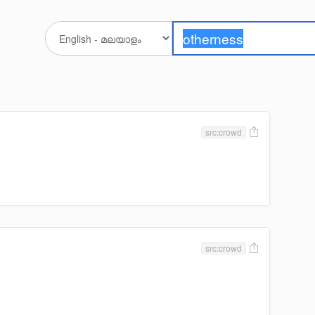
src:crowd
src:crowd