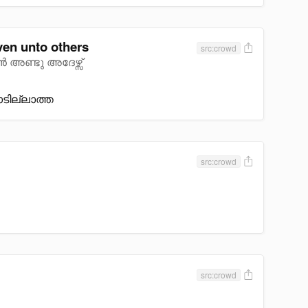
ven unto others
src:crowd
ിവൻ അണ്ടു അദേഴ്സ്
ാടില്ലാത്ത
src:crowd
src:crowd