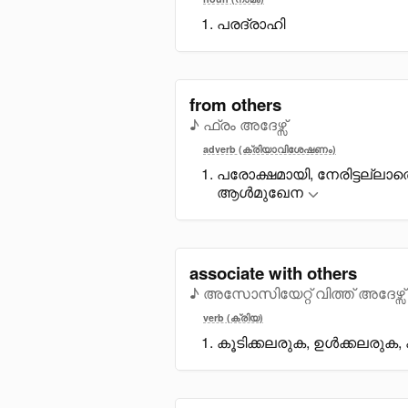
പരദ്രാഹി
from others
♪ ഫ്രം അദേഴ്സ്
adverb (ക്രിയാവിശേഷണം)
പരോക്ഷമായി, നേരിട്ടല്ലാതെ
ആൾമുഖേന
associate with others
♪ അസോസിയേറ്റ് വിത്ത് അദേഴ്സ്
verb (ക്രിയ)
കൂടിക്കലരുക, ഉൾക്കലരുക,