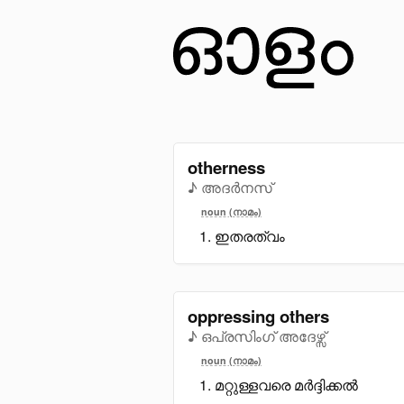
otherness
♪ അദർനസ്
noun (നാമം)
ഇതരത്വം
oppressing others
♪ ഒപ്രസിംഗ് അദേഴ്സ്
noun (നാമം)
മറ്റുള്ളവരെ മർദ്ദിക്കൽ