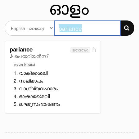
pariance
src:crowd
♪ പെയറിയൻസ്
noun (നാമം)
വാക്ശൈലി
സല്ലാപം
വാഗ്വ്യവഹാരം
ഭാഷാശൈലി
ലഘുസംഭാഷണം