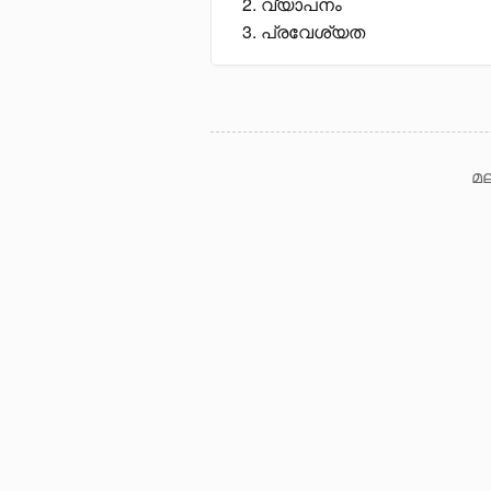
വ്യാപനം
പ്രവേശ്യത
മല