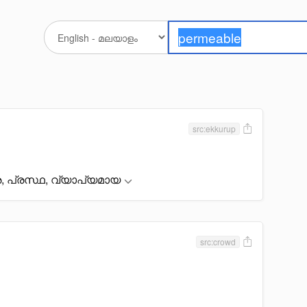
src:ekkurup
ര, പ്രസ്ഥ, വ്യാപ്യമായ
src:crowd