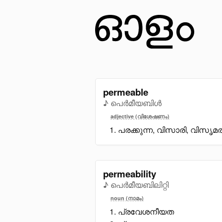
permeable
♪ പെർമീയബിൾ
adjective (വിശേഷണം)
പരക്കുന്ന, വിസാരി, വിസൃമ
permeability
♪ പെർമീയബിലിറ്റി
noun (നാമം)
പ്രവേശനീയത