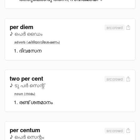
per diem
src:crowd
♪ പെർ ഡൈം
adverb (ക്രിയാവിശേഷണം)
ദിവസേന
two per cent
src:crowd
♪ ടു പർ സെന്റ്
noun (നാമം)
രണ്ട് ശതമാനം
per centum
src:crowd
♪ പെർ സെന്റം