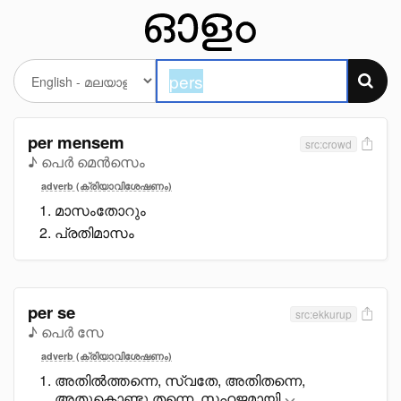
per mensem
src:crowd
♪ പെർ മെൻസെം
adverb (ക്രിയാവിശേഷണം)
മാസംതോറും
പ്രതിമാസം
per se
src:ekkurup
♪ പെർ സേ
adverb (ക്രിയാവിശേഷണം)
അതിൽത്തന്നെ, സ്വതേ, അതിതന്നെ,
അതുകൊണ്ടു തന്നെ, സഹജമായി