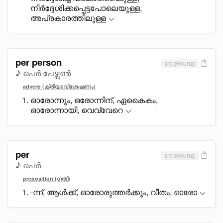
നിർദ്ദേശിക്കപ്പെട്ടപോലെയുള്ള,
അപ്രകാരത്തിലുള്ള
per person
src:ekkurup
♪ പെർ പേഴ്സൺ
adverb (ക്രിയാവിശേഷണം)
ഓരോന്നും, ഒരോന്നിന്, ഏകെെകം,
ഓരോന്നായി, വെവ്വേറെ
per
src:ekkurup
♪ പെർ
preposition (ഗതി)
-ന്ന്, ആൾക്ക്, ഓരോരുത്തർക്കും, വീതം, ഓരോ