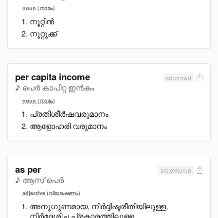
noun (നാമം)
നൂറ്റിൻ
നൂറ്റുക്ക്
per capita income
src:crowd
♪ പെർ കാപിറ്റ ഇൻകം
noun (നാമം)
പ്രതിശീർഷവരുമാനം
ആളോഹരി വരുമാനം
as per
src:ekkurup
♪ ആസ് പെർ
adjective (വിശേഷണം)
അനുഗുണമായ, നിർദ്ദിഷ്ടരീതിയിലുള്ള,
നിർദ്ദേശിച്ച പ്രകാരത്തിലുള്ള,