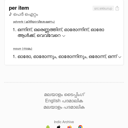
per item
src:ekkurup
♪ പെർ ഐറ്റം
adverb (ക്രിയാവിശേഷണം)
ഒന്നിന്, ഒരെണ്ണത്തിന്, ഓരോന്നിന്, ഓരോ
ആൾക്ക്, വെവ്വേറെ
noun (നാമം)
ഓരോ, ഓരോന്നും, ഓരോന്നിനും, ഒരോന്ന്, ഒന്ന്
മലയാളം ടൈപ്പിംഗ്
English പദമാലിക
മലയാളം പദമാലിക
Indic Archive