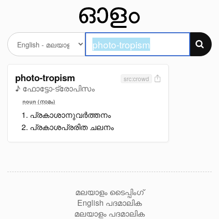
photo-tropism
src:crowd
♪ ഫോട്ടോ-ട്രോപിസം
noun (നാമം)
പ്രകാശാനുവർത്തനം
പ്രകാശപ്രരിത ചലനം
മലയാളം ടൈപ്പിംഗ്
English പദമാലിക
മലയാളം പദമാലിക