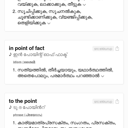
വയ്ക്കുക, ലാക്കാക്കുക, തീട്ടുക
സൂചിപ്പിക്കുക, സൂചനൽകുക,
ചൂണ്ടിക്കാണിക്കുക, വ്യഞ്ജിപ്പിക്കുക,
തെളിയിക്കുക
in point of fact
src:ekkurup
♪ ഇൻ പോയിന്റ് ഓഫ് ഫാക്ട്
idiom (ശൈലി)
സത്യത്തിൽ, തീർച്ചയായും, യഥാർത്ഥത്തിൽ,
അതെപോലും, പരമാർത്ഥം പറഞ്ഞാൽ
to the point
src:ekkurup
♪ ടു ദ പോയിൻറ്
phrase (പ്രയോഗം)
കാര്യമാത്രപ്രസക്തം, സംഗതം, പ്രസക്തം,