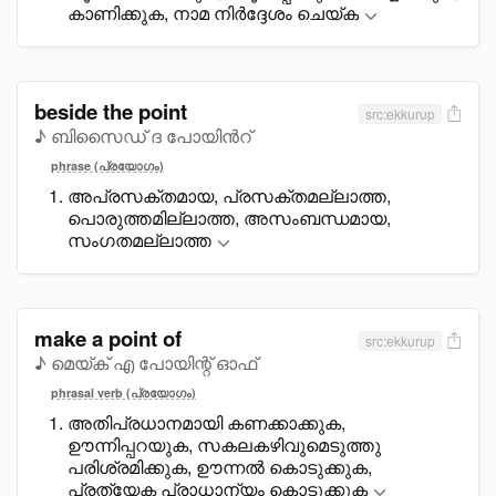
കാണിക്കുക, നാമ നിർദ്ദേശം ചെയ്ക
beside the point
src:ekkurup
♪ ബിസൈഡ് ദ പോയിൻറ്
phrase (പ്രയോഗം)
അപ്രസക്തമായ, പ്രസക്തമല്ലാത്ത,
പൊരുത്തമില്ലാത്ത, അസംബന്ധമായ,
സംഗതമല്ലാത്ത
make a point of
src:ekkurup
♪ മെയ്ക് എ പോയിന്റ് ഓഫ്
phrasal verb (പ്രയോഗം)
അതിപ്രധാനമായി കണക്കാക്കുക,
ഊന്നിപ്പറയുക, സകലകഴിവുമെടുത്തു
പരിശ്രമിക്കുക, ഊന്നൽ കൊടുക്കുക,
പ്രത്യേക പ്രാധാന്യം കൊടുക്കുക