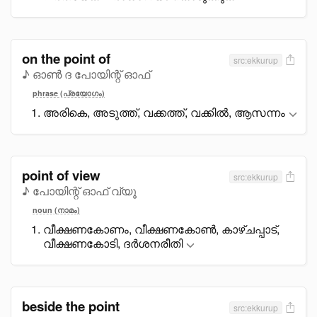
on the point of
src:ekkurup
♪ ഓൺ ദ പോയിന്റ് ഓഫ്
phrase (പ്രയോഗം)
അരികെ, അടുത്ത്, വക്കത്ത്, വക്കിൽ, ആസന്നം
point of view
src:ekkurup
♪ പോയിന്റ് ഓഫ് വ്യൂ
noun (നാമം)
വീക്ഷണകോണം, വീക്ഷണകോൺ, കാഴ്ചപ്പാട്,
വീക്ഷണകോടി, ദർശനരീതി
beside the point
src:ekkurup