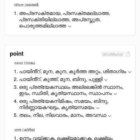
idiom (ശൈലി)
അപ്രസക്തമായ, പ്രസക്തമല്ലാത്ത,
പ്രസക്തിയില്ലാത്ത, അപ്രസ്തുത,
പൊരുത്തമില്ലാത്ത
point
src:ekkurup
noun (നാമം)
പായിൻ്റ്, മുന, കുന, കൂർത്ത അറ്റം, ശിതാഗ്രം
പായിൻ്റ്, കുത്ത്, മുന, ബിന്ദു, പുള്ളി
ഒരു പ്രത്യേകസ്ഥലം അല്ലെങ്കിൽ സ്ഥാനം,
ഇടം, സ്ഥിതി, കൃത്യസ്ഥാനം, സ്ഥാപനം
ഒരു പ്രത്യേകനിമിഷം, സമയം, ബിന്ദു,
നിർണ്ണായകഘട്ടം, കൃത്യസമയം
തലം, നില, നിലവാരം, മാനം, അവസ്ഥ
verb (ക്രിയ)
ഉന്നം വയ്ക്കുക, ലക്ഷ്യമാക്കുക, ലക്ഷ്യം