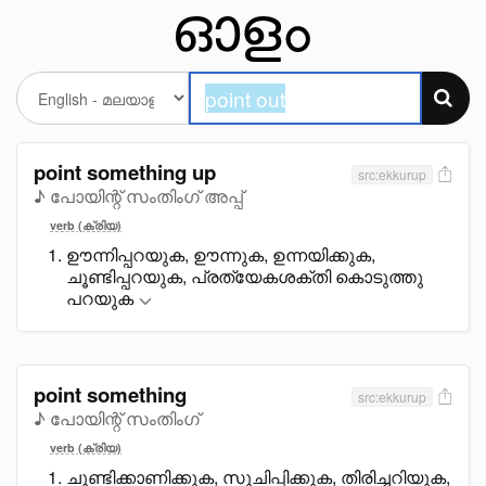
point something up
src:ekkurup
♪ പോയിന്റ് സംതിംഗ് അപ്പ്
verb (ക്രിയ)
ഊന്നിപ്പറയുക, ഊന്നുക, ഉന്നയിക്കുക,
ചൂണ്ടിപ്പറയുക, പ്രത്യേകശക്തി കൊടുത്തു
പറയുക
point something
src:ekkurup
♪ പോയിന്റ് സംതിംഗ്
verb (ക്രിയ)
ചൂണ്ടിക്കാണിക്കുക, സൂചിപ്പിക്കുക, തിരിച്ചറിയുക,