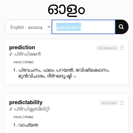
prediction
src:ekkurup
♪ പ്രിഡിക്ഷൻ
noun (നാമം)
പ്രവചനം, ഫലം പറയൽ, ഭവിഷ്യകഥനം,
മുൻവിചാരം, ദീർഘദൃഷ്ടി
predictability
src:crowd
♪ പ്രിഡിക്റ്റബിലിറ്റി
noun (നാമം)
വാച്യത