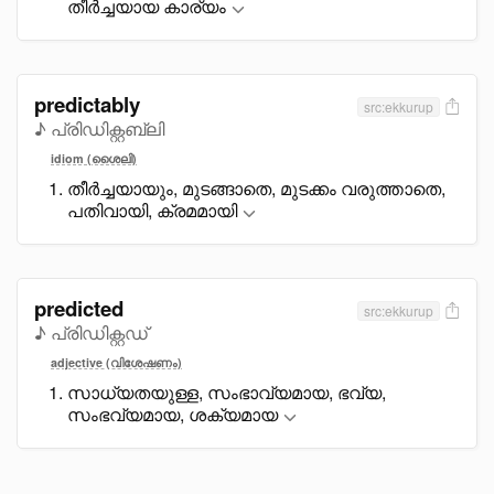
തീർച്ചയായ കാര്യം
predictably
src:ekkurup
♪ പ്രിഡിക്റ്റബ്ലി
idiom (ശൈലി)
തീർച്ചയായും, മുടങ്ങാതെ, മുടക്കം വരുത്താതെ,
പതിവായി, ക്രമമായി
predicted
src:ekkurup
♪ പ്രിഡിക്റ്റഡ്
adjective (വിശേഷണം)
സാധ്യതയുള്ള, സംഭാവ്യമായ, ഭവ്യ,
സംഭവ്യമായ, ശക്യമായ