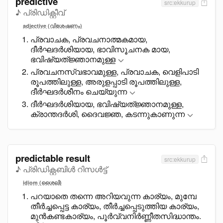
predictive
src:ekkurup
♪ പ്രിഡിക്റ്റീവ്
adjective (വിശേഷണം)
പ്രവാചക, പ്രവചനാത്മകമായ,
ദീർഘദർശിയായ, ഭാവിസൂചനക മായ,
ഭവിഷ്യത്ജ്ഞാനമുള്ള
പ്രവചനസ്വഭാവമുള്ള, പ്രവാചക, വെളിപാടി
രൂപത്തിലുള്ള, അരുളപ്പാടി രൂപത്തിലുള്ള,
ദീർഘദർശീനം ചെയ്യുന്ന
ദീർഘദർശിയായ, ഭവിഷ്യത്ജ്ഞാനമുള്ള,
ക്രാന്തദർശി, ദെെവജ്ഞ, കടന്നുകാണുന്ന
predictable result
src:ekkurup
♪ പ്രിഡിക്റ്റബിൾ റിസൾട്ട്
idiom (ശൈലി)
പറയാതെ തന്നെ അറിയവുന്ന കാര്യം, മുമ്പേ
തീർച്ചപ്പെട്ട കാര്യം, തീർച്ചപ്പെടുത്തിയ കാര്യം,
മുൻകണ്ടകാര്യം, പൂർവ്വനിർണ്ണീതസിദ്ധാന്തം.