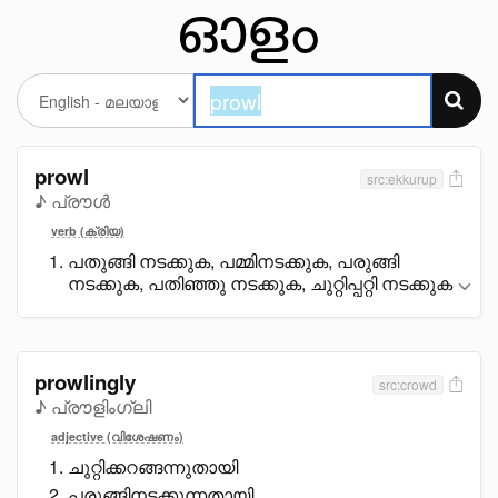
prowl
src:ekkurup
♪ പ്രൗൾ
verb (ക്രിയ)
പതുങ്ങി നടക്കുക, പമ്മിനടക്കുക, പരുങ്ങി
നടക്കുക, പതിഞ്ഞു നടക്കുക, ചുറ്റിപ്പറ്റി നടക്കുക
prowlingly
src:crowd
♪ പ്രൗളിംഗ്ലി
adjective (വിശേഷണം)
ചുറ്റിക്കറങ്ങന്നുതായി
പരുങ്ങിനടക്കുന്നതായി