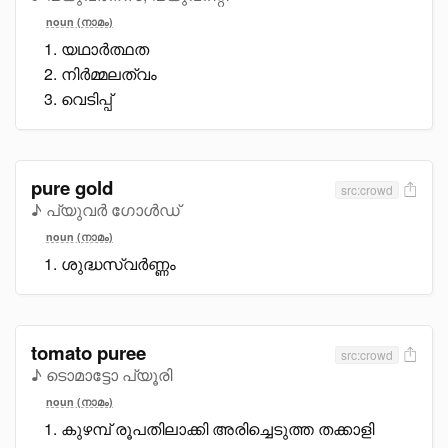
noun (നാമം)
യഥാർത്ഥത
നിർമ്മലത്വം
വെടിപ്പ്
pure gold
src:crowd
♪ പ്യുവർ ഗോൾഡ്
noun (നാമം)
ശുദ്ധസ്വർണ്ണം
tomato puree
src:crowd
♪ ടൊമാട്ടോ പ്യൂരി
noun (നാമം)
കുഴമ്പ് രൂപതിലാക്കി അരിച്ചെടുത്ത തക്കാളി