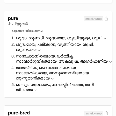
pure
src:ekkurup
♪ പ്യുവർ
adjective (വിശേഷണം)
ശുദ്ധ, ശുണ്ഡി, ശുദ്ധമായ, ശുദ്ധിയുള്ള, ശൂലി
ശുദ്ധമായ, പരിശുദ്ധ, വൃത്തിയായ, ശുചി,
ശുചിയായ
സദാചാരനിരതമായ, ധർമ്മിഷ്ഠ,
സാന്മാർഗ്ഗനിരതമായ, അകലുഷ, അഗർഹണീയ
താത്ത്വിക, സെെദ്ധാന്തികമായ,
സാങ്കേതികമായ, അനുമാനസിദ്ധമായ,
ആനുമാനികമായ
വെറും, ശുദ്ധമായ, കലർപ്പില്ലാത്ത, തനി,
തികഞ്ഞ
pure-bred
src:ekkurup