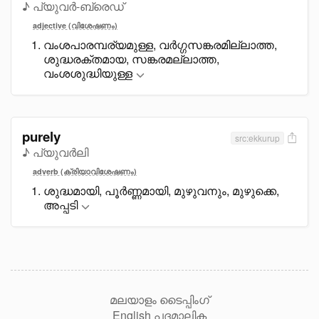
♪ പ്യുവർ-ബ്രെഡ്
adjective (വിശേഷണം)
വംശപാരമ്പര്യമുള്ള, വർഗ്ഗസങ്കരമില്ലാത്ത,
ശുദ്ധരക്തമായ, സങ്കരമല്ലാത്ത,
വംശശുദ്ധിയുള്ള
purely
src:ekkurup
♪ പ്യുവർലി
adverb (ക്രിയാവിശേഷണം)
ശുദ്ധമായി, പൂർണ്ണമായി, മുഴുവനും, മുഴുക്കെ,
അപ്പടി
മലയാളം ടൈപ്പിംഗ്
English പദമാലിക