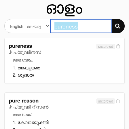
pureness
src:crowd
♪ പ്യുവർനസ്
noun (നാമം)
അകളങ്കത
ശുദ്ധത
pure reason
src:crowd
♪ പ്യുവർ റീസൺ
noun (നാമം)
കേവലയുക്തി