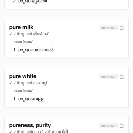
ശുദ്ധയുക്തി
pure milk
src:crowd
♪ പ്യുവർ മിൽക്ക്
noun (നാമം)
ശുദ്ധമായ പാൽ
pure white
src:crowd
♪ പ്യുവർ വൈറ്റ്
noun (നാമം)
ശുദ്ധവെള്ള
pureness, purity
src:crowd
♪ പ്യുവർനസ്, പ്യുവറിറ്റി