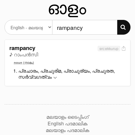
rampancy
src:ekkurup
♪ റാംപൻസി
noun (നാമം)
പ്രചാരം, പ്രചുരിമ, പ്രാചുര്യം, പ്രചുരത,
സർവ്വഗത്വം
മലയാളം ടൈപ്പിംഗ്
English പദമാലിക
മലയാളം പദമാലിക