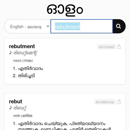
rebutment
src:crowd
♪ രിബറ്റ്മെന്റ്
noun (നാമം)
എതിർവാദം
തിരിച്ചടി
rebut
src:ekkurup
♪ രിബറ്റ്
verb (ക്രിയ)
എതിർവാദം ചെയ്യുക, പ്രത്യാഖ്യാനം
നടത്തുക, ഖണ്ഡിക്കുക, എതിർ തെളിവുകൾ