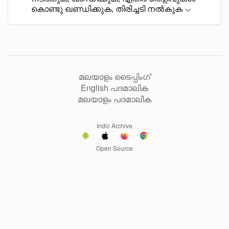
കൊണ്ടു ഖണ്ഡിക്കുക, തിരിച്ചടി നൽകുക
മലയാളം ടൈപ്പിംഗ്
English പദമാലിക
മലയാളം പദമാലിക
Indic Archive
Open Source