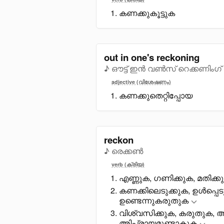
കണക്കുകൂട്ടുക
out in one's reckoning
♪ ഔട്ട് ഇൻ വൺസ് റെക്കണിംഗ്
adjective (വിശേഷണം)
കണക്കുതെറ്റിപ്പോയ
reckon
♪ രെക്കൺ
verb (ക്രിയ)
എണ്ണുക, ഗണിക്കുക, മതിക്ക
കണക്കിലെടുക്കുക, ഉൾപ്പെ
ഉണ്ടെന്നുകരുതുക
വിശ്വസിക്കുക, കരുതുക, അഭ
അിപ്രായമുണ്ടാകുക