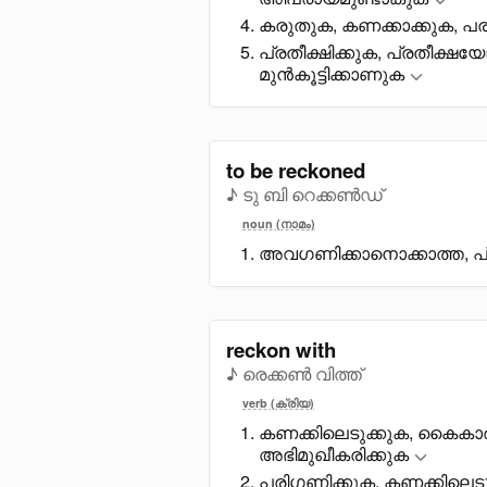
കരുതുക, കണക്കാക്കുക, പര
പ്രതീക്ഷിക്കുക, പ്രതീക്ഷയേ
മുൻകൂട്ടിക്കാണുക
to be reckoned
♪ ടു ബി റെക്കൺഡ്
noun (നാമം)
അവഗണിക്കാനൊക്കാത്ത, 
reckon with
♪ രെക്കൺ വിത്ത്
verb (ക്രിയ)
കണക്കിലെടുക്കുക, കെെകാര
അഭിമുഖീകരിക്കുക
പരിഗണിക്കുക, കണക്കിലെടു