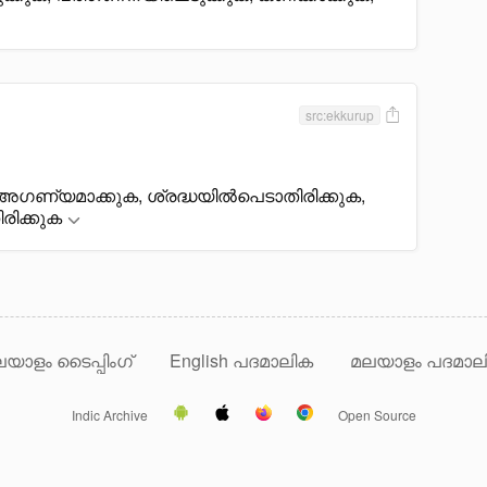
src:ekkurup
, അഗണ്യമാക്കുക, ശ്രദ്ധയിൽപെടാതിരിക്കുക,
രിക്കുക
യാളം ടൈപ്പിംഗ്
English പദമാലിക
മലയാളം പദമാല
Indic Archive
Open Source