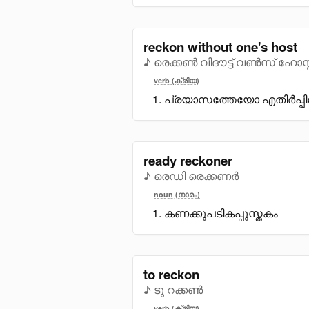
reckon without one's host
♪ രെക്കൺ വിദൗട്ട് വൺസ് ഹോസ്റ്
verb (ക്രിയ)
പ്രയാസത്തേയോ എതിർപ്പി
ready reckoner
♪ രെഡി രെക്കണർ
noun (നാമം)
കണക്കുപടികപ്പുസ്തകം
to reckon
♪ ടു റക്കൺ
verb (ക്രിയ)