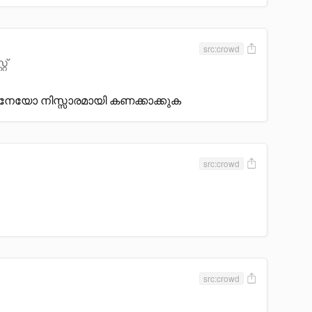
src:crowd
റ്
നേയോ നിസ്സാരമായി കണക്കാക്കുക
src:crowd
src:crowd