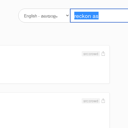
src:crowd
src:crowd