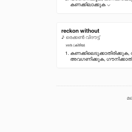
കണക്കിലാക്കുക
reckon without
♪ രെക്കൺ വിദൗട്ട്
verb (ക്രിയ)
കണക്കിലെടുക്കാതിരിക്കുക
അവഗണിക്കുക, ഗൗനിക്കാതി
മല