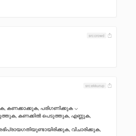
src:crowd
src:ekkurup
ുക, കണക്കാക്കുക, പരിഗണിക്കുക
ടുത്തുക, കണക്കിൽ പെടുത്തുക, എണ്ണുക,
ിപ്രായഗതിയുണ്ടായിരിക്കുക, വിചാരിക്കുക,