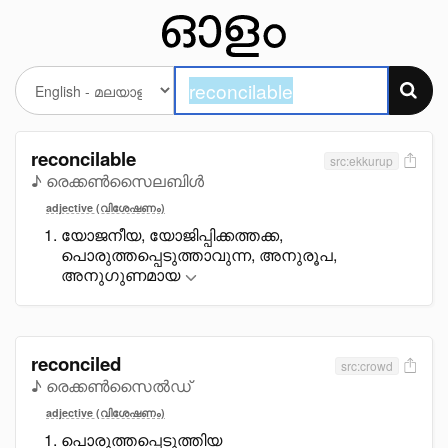
reconcilable
src:ekkurup
♪ രെക്കൺസൈലബിൾ
adjective (വിശേഷണം)
യോജനീയ, യോജിപ്പിക്കത്തക്ക,
പൊരുത്തപ്പെടുത്താവുന്ന, അനുരൂപ,
അനുഗുണമായ
reconciled
src:crowd
♪ രെക്കൺസൈൽഡ്
adjective (വിശേഷണം)
പൊരുത്തപ്പെടുത്തിയ