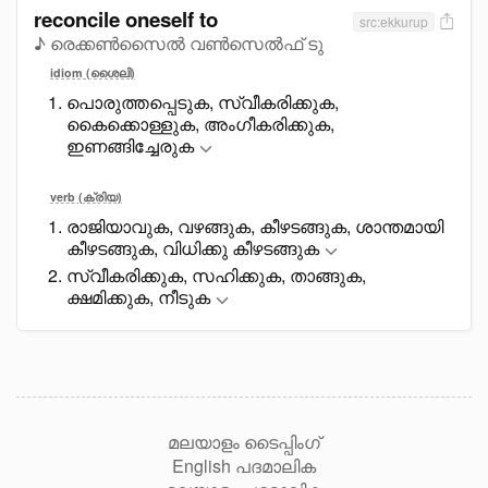
reconcile oneself to
src:ekkurup
♪ രെക്കൺസൈൽ വൺസെൽഫ് ടു
idiom (ശൈലി)
പൊരുത്തപ്പെടുക, സ്വീകരിക്കുക,
കെെക്കൊള്ളുക, അംഗീകരിക്കുക,
ഇണങ്ങിച്ചേരുക
verb (ക്രിയ)
രാജിയാവുക, വഴങ്ങുക, കീഴടങ്ങുക, ശാന്തമായി
കീഴടങ്ങുക, വിധിക്കു കീഴടങ്ങുക
സ്വീകരിക്കുക, സഹിക്കുക, താങ്ങുക,
ക്ഷമിക്കുക, നീടുക
മലയാളം ടൈപ്പിംഗ്
English പദമാലിക