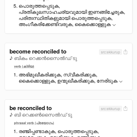
പൊരുത്തപ്പെടുക,
പ്രതികൂലസാഹചര്യവുമായി ഇണങ്ങിച്ചേരുക,
പരിതഃസ്ഥിതികളുമായി പൊരുത്തപ്പെടുക,
അംഗീകരിക്കേണ്ടിവരുക, കെെക്കൊള്ളുക
become reconciled to
src:ekkurup
♪ ബികം റെക്കൻസൈൽഡ് ടു
verb (ക്രിയ)
അഭിമുഖീകരിക്കുക, സ്വീകരിക്കുക,
കെെക്കൊള്ളുക, ഉന്മുഖീകരിക്കുക, നേരിടുക
be reconciled to
src:ekkurup
♪ ബി റെക്കൺസൈൽഡ് ടു
phrasal verb (പ്രയോഗം)
രഞ്ജിപ്പണ്ടാകുക, പൊരുത്തപ്പെടുക,