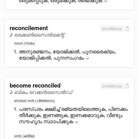
ഒരുമപ്പെടുക, ഒരുമിക്കുക, രഞ്ജിക്കുക
reconcilement
src:ekkurup
♪ രെക്കൺസൈൽമെന്റ്
noun (നാമം)
അനുരഞ്ജനം, യോജിക്കൽ, പുനരെെക്യം,
യോജിപ്പിക്കൽ, പുനഃസംഗമം
become reconciled
src:ekkurup
♪ ബികം റെക്കൻസൈൽഡ്
phrasal verb (പ്രയോഗം)
പരസ്പരം ക്ഷമിച്ച് രമ്യതയിലെത്തുക, പിണക്കം
തീർക്കുക, ഇണങ്ങുക, ഇണക്കമാവുക, വീണ്ടും
സൗഹൃദം സ്ഥാപിക്കുക
verb (ക്രിയ)