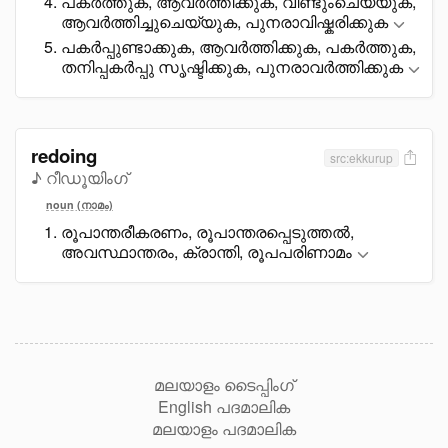
പകർത്തുക, ആവർത്തിക്കുക, വീണ്ടുംചെയ്യുക,
ആവർത്തിച്ചുചെയ്യുക, പുനരാവിഷ്കരിക്കുക
പകർപ്പുണ്ടാക്കുക, ആവർത്തിക്കുക, പകർത്തുക,
തനിപ്പകർപ്പു സൃഷ്ടിക്കുക, പുനരാവർത്തിക്കുക
redoing
src:ekkurup
♪ റീഡൂയിംഗ്
noun (നാമം)
രൂപാന്തരീകരണം, രൂപാന്തരപ്പെടുത്തൽ,
അവസ്ഥാന്തരം, ക്രാന്തി, രൂപപരിണാമം
മലയാളം ടൈപ്പിംഗ്
English പദമാലിക
മലയാളം പദമാലിക