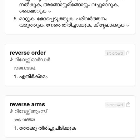
നൽകുക, അങ്ങോട്ടുമിങ്ങോട്ടും വച്ചുമാറുക,
കെെമാറുക
മാറ്റുക, ഭേദപ്പെടുത്തുക, പരിവർത്തനം
വരുത്തുക, നേരെ തിരിച്ചാക്കുക, കീഴ്മേലാക്കുക
reverse order
src:crowd
♪ റിവേഴ്സ് ഓർഡർ
noun (നാമം)
എതിർക്രമം
reverse arms
src:crowd
♪ റിവേഴ്സ് ആംസ്
verb (ക്രിയ)
തോക്കു തിരിച്ചുപിടിക്കുക