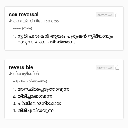
sex reversal
src:crowd
♪ സെക്സ് റിവേർസൽ
noun (നാമം)
സ്ത്രീ പുരുഷൻ ആയും പുരുഷൻ സ്ത്രീയായും
മാറുന്ന ലിംഗ പരിവർത്തനം
reversible
src:crowd
♪ റിവേഴ്സിബിൾ
adjective (വിശേഷണം)
അസ്ഥിരപ്പെടുത്താവുന്ന
തിരിച്ചാക്കാവുന്ന
പ്രതിലോമനീയമായ
തിരിച്ചുവിടാവുന്ന