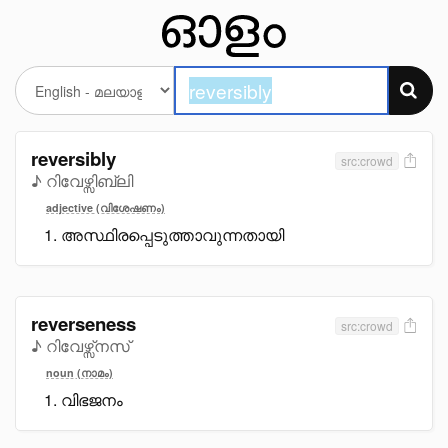
reversibly
src:crowd
♪ റിവേഴ്സിബ്ലി
adjective (വിശേഷണം)
അസ്ഥിരപ്പെടുത്താവുന്നതായി
reverseness
src:crowd
♪ റിവേഴ്സ്നസ്
noun (നാമം)
വിഭജനം