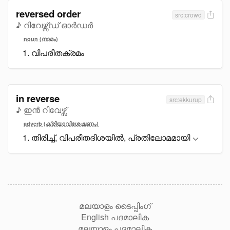
reversed order
src:crowd
♪ റിവേഴ്സ്ഡ് ഓർഡർ
noun (നാമം)
വിപരീതക്രമം
in reverse
src:ekkurup
♪ ഇൻ റിവേഴ്സ്
adverb (ക്രിയാവിശേഷണം)
തിരിച്ച്, വിപരീതദിശയിൽ, പ്രതിലോമമായി
മലയാളം ടൈപ്പിംഗ്
English പദമാലിക
മലയാളം പദമാലിക