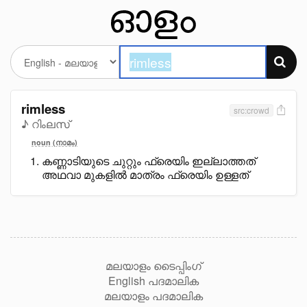
rimless
src:crowd
♪ റിംലസ്
noun (നാമം)
കണ്ണാടിയുടെ ചുറ്റും ഫ്രെയിം ഇല്ലാത്തത്
അഥവാ മുകളിൽ മാത്രം ഫ്രെയിം ഉള്ളത്
മലയാളം ടൈപ്പിംഗ്
English പദമാലിക
മലയാളം പദമാലിക