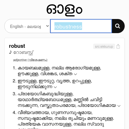
robust
src:ekkurup
♪ റോബസ്റ്റ്
adjective (വിശേഷണം)
കായബലമുള്ള, നല്ല ആരോഗ്യമുള്ള,
ഊക്കുള്ള, വിശങ്കട, ശക്ത
ഈടുള്ള, ഈടുറ്റ, വൃത്ത, ഉറപ്പുള്ള,
ഈടുനില്ക്കുന്ന
പ്രായോഗികബുദ്ധിയുള്ള,
യാഥാർത്ഥ്യബോധമുള്ള, മണ്ണിൽ ചവിട്ടി
നടക്കുന്ന, വസ്തുതാപരമായ, പ്രായോഗികമായ
വീര്യവത്തായ, ഗുണസമ്പുഷ്ടമായ,
സമ്പുഷ്ടമാക്കിയ, നല്ല രുചിയും മണവുമുള്ള.
പ്രത്യേക വാസനയുള്ള, നല്ല സ്വാദു