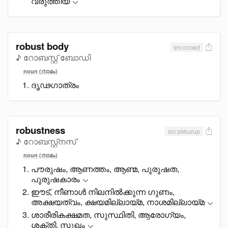
വരുത്തിയ
robust body
src:crowd
♪ റോബസ്റ്റ് ബോഡി
noun (നാമം)
ദൃഢഗാത്രം
robustness
src:ekkurup
♪ റോബസ്റ്റ്നസ്
noun (നാമം)
പൗരുഷം, ആണത്തം, ആണ്മ, പുരുഷത,
പുരുഷകാരം
ഈട്, നീണാൾ നിലനിൽക്കുന്ന ഗുണം,
അക്ഷയത്വം, ക്ഷയമില്ലായ്മ, നാശമില്ലായ്മ
ശാരീരികക്ഷമത, സുസ്ഥിതി, ആരോഗ്യം,
ശക്തി, സുഖം