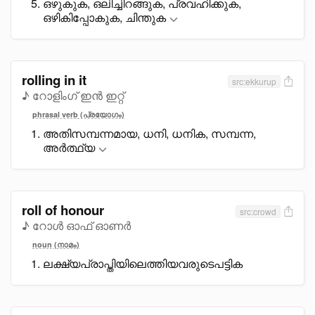
ഒഴുകുക, ഒലിച്ചിറങ്ങുക, പ്രവഹിക്കുക,
ഒഴികിപ്പോകുക, ചിന്തുക
rolling in it
src:ekkurup
♪ റോളിംഗ് ഇൻ ഇറ്റ്
phrasal verb (പ്രയോഗം)
അതിസമ്പന്നമായ, ധനി, ധനിക, സമ്പന്ന,
അർത്ഥ്യ
roll of honour
src:crowd
♪ റോൾ ഓഫ് ഓണർ
noun (നാമം)
ലക്ഷ്യപ്രാപ്തിയിലെത്തിയവരുടെപട്ടിക