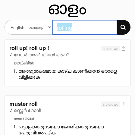
roll up! roll up !
src:crowd
♪ റോൾ അപ്! റോൾ അപ് !
verb (ക്രിയ)
അത്ഭുതകരമായ കാഴ്ച കാണിക്കാൻ ഒരാളെ
വിളിക്കുക
muster roll
src:crowd
♪ മസ്റ്റർ റോൾ
noun (നാമം)
പട്ടാളക്കാരുടേയോ ജോലിക്കാരുടേയോ
പേരുവിവരപ്പട്ടിക