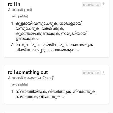
roll in
src:ekkurup
♪ റോൾ ഇൻ
verb (ക്രിയ)
കൂട്ടമായി വന്നുചേരുക, ധാരാളമായി
വന്നുചേരുക, വർഷിക്കുക,
കുത്തൊഴുക്കുണ്ടാകുക, സമൃദ്ധിയായി
ഉണ്ടാകുക
വന്നുചേരുക, എത്തിച്ചേരുക, വന്നെത്തുക,
പ്രത്യക്ഷപ്പെടുക, ഹാജരാകുക
roll something out
src:ekkurup
♪ റോൾ സംത്തിംഗ് ഔട്ട്
verb (ക്രിയ)
നിവർത്തിയിടുക, വിതർത്തുക, നിവർത്തുക,
നിമർത്തുക, വിടർത്തുക