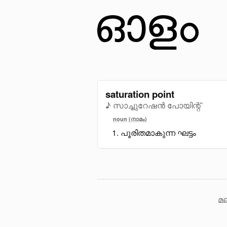
saturation point
♪ സാച്ചുറേഷന്‍ പോയിന്റ്
noun (നാമം)
പൂരിതമാകുന്ന ഘട്ടം
മല