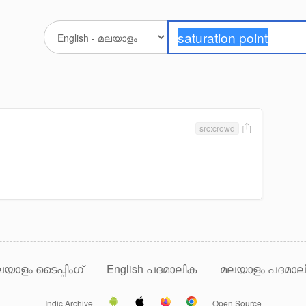
src:crowd
യാളം ടൈപ്പിംഗ്
English പദമാലിക
മലയാളം പദമാല
Indic Archive
Open Source