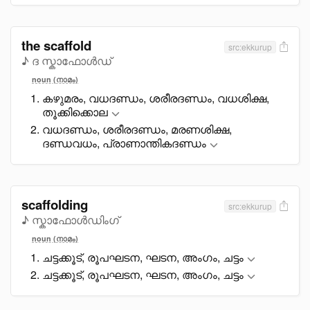
the scaffold
src:ekkurup
♪ ദ സ്കാഫോൾഡ്
noun (നാമം)
കഴുമരം, വധദണ്ഡം, ശരീരദണ്ഡം, വധശിക്ഷ,
തൂക്കിക്കൊല
വധദണ്ഡം, ശരീരദണ്ഡം, മരണശിക്ഷ,
ദണ്ഡവധം, പ്രാണാന്തികദണ്ഡം
scaffolding
src:ekkurup
♪ സ്കാഫോള്‍ഡിംഗ്
noun (നാമം)
ചട്ടക്കൂട്, രൂപഘടന, ഘടന, അംഗം, ചട്ടം
ചട്ടക്കൂട്, രൂപഘടന, ഘടന, അംഗം, ചട്ടം