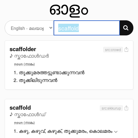
scaffolder
src:crowd
♪ സ്കാഫോള്‍ഡര്‍
noun (നാമം)
തൂക്കുമരത്തട്ടുണ്ടാക്കുന്നവൻ
തൂക്കിലിടുന്നവൻ
scaffold
src:ekkurup
♪ സ്കാഫോള്‍ഡ്
noun (നാമം)
കഴു, കഴുവ്, കഴുക്, തൂക്കുമരം, കൊലമരം