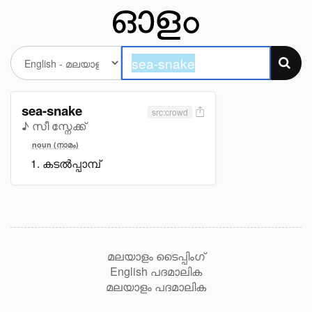
sea-snake
src:crowd
♪ സീ സ്നേക്ക്
noun (നാമം)
കടൽപ്പാമ്പ്
മലയാളം ടൈപ്പിംഗ്
English പദമാലിക
മലയാളം പദമാലിക