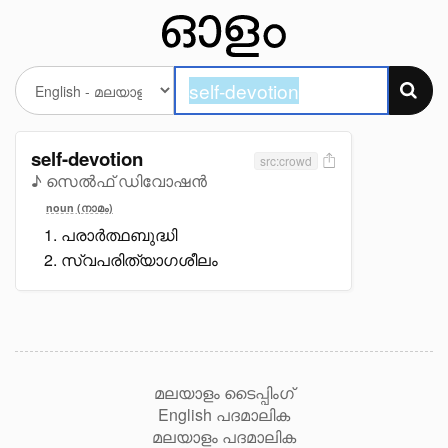
self-devotion
src:crowd
♪ സെൽഫ് ഡിവോഷൻ
noun (നാമം)
പരാർത്ഥബുദ്ധി
സ്വപരിത്യാഗശീലം
മലയാളം ടൈപ്പിംഗ്
English പദമാലിക
മലയാളം പദമാലിക