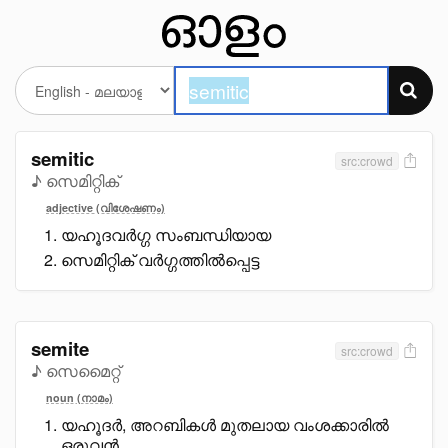
semitic
src:crowd
♪ സെമിറ്റിക്
adjective (വിശേഷണം)
യഹൂദവർഗ്ഗ സംബന്ധിയായ
സെമിറ്റിക് വർഗ്ഗത്തിൽപ്പെട്ട
semite
src:crowd
♪ സെമൈറ്റ്
noun (നാമം)
യഹൂദർ, അറബികൾ മുതലായ വംശക്കാരിൽ
ഒരുവൻ