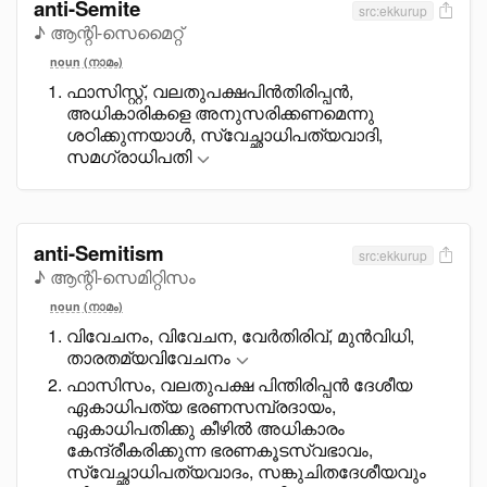
anti-Semite
src:ekkurup
♪ ആന്റി-സെമൈറ്റ്
noun (നാമം)
ഫാസിസ്റ്റ്, വലതുപക്ഷപിൻതിരിപ്പൻ,
അധികാരികളെ അനുസരിക്കണമെന്നു
ശഠിക്കുന്നയാൾ, സ്വേച്ഛാധിപത്യവാദി,
സമഗ്രാധിപതി
anti-Semitism
src:ekkurup
♪ ആന്റി-സെമിറ്റിസം
noun (നാമം)
വിവേചനം, വിവേചന, വേർതിരിവ്, മുൻവിധി,
താരതമ്യവിവേചനം
ഫാസിസം, വലതുപക്ഷ പിന്തിരിപ്പൻ ദേശീയ
ഏകാധിപത്യ ഭരണസമ്പ്രദായം,
ഏകാധിപതിക്കു കീഴിൽ അധികാരം
കേന്ദ്രീകരിക്കുന്ന ഭരണകൂടസ്വഭാവം,
സ്വേച്ഛാധിപത്യവാദം, സങ്കുചിതദേശീയവും