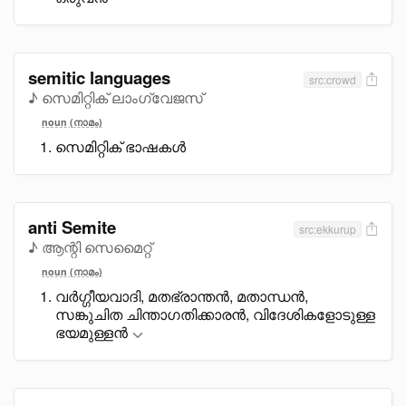
semitic languages
src:crowd
♪ സെമിറ്റിക് ലാംഗ്വേജസ്
noun (നാമം)
സെമിറ്റിക് ഭാഷകൾ
anti Semite
src:ekkurup
♪ ആന്റി സെമൈറ്റ്
noun (നാമം)
വർഗ്ഗീയവാദി, മതഭ്രാന്തൻ, മതാന്ധൻ,
സങ്കുചിത ചിന്താഗതിക്കാരൻ, വിദേശികളോടുള്ള
ഭയമുള്ളൻ