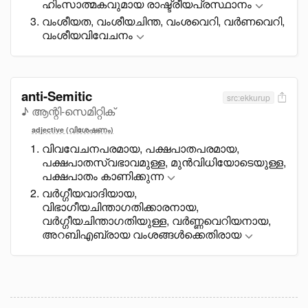
ഹിംസാത്മകവുമായ രാഷ്ട്രീയപ്രസ്ഥാനം
വംശീയത, വംശീയചിന്ത, വംശവെറി, വർണവെറി,
വംശീയവിവേചനം
anti-Semitic
src:ekkurup
♪ ആന്റി-സെമിറ്റിക്
adjective (വിശേഷണം)
വിവവേചനപരമായ, പക്ഷപാതപരമായ,
പക്ഷപാതസ്വഭാവമുള്ള, മുൻവിധിയോടെയുള്ള,
പക്ഷപാതം കാണിക്കുന്ന
വർഗ്ഗീയവാദിയായ,
വിഭാഗീയചിന്താഗതിക്കാരനായ,
വർഗ്ഗീയചിന്താഗതിയുള്ള, വർണ്ണവെറിയനായ,
അറബിഎബ്രായ വംശങ്ങൾക്കെതിരായ