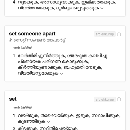
റദ്ദാക്കുക, അസാധുവാക്കുക, ഇല്ലാതാക്കുക,
വ്യർത്ഥമാക്കുക, ദുർബ്ബലപ്പെടുത്തുക
set someone apart
src:ekkurup
♪ സെറ്റ് സംവൺ അപാർട്ട്
verb (ക്രിയ)
വേർതിരിച്ചുനിർത്തുക, ശ്രേഷ്ഠത കല്പിച്ചു
പ്രത്യേക പരിഗണ കൊടുക്കുക,
കീർത്തിയുണ്ടാക്കുക, ബഹുമതി നേടുക,
വ്യത്യസ്തമാക്കുക
set
src:ekkurup
verb (ക്രിയ)
വയ്ക്കുക, താഴെവയ്ക്കുക, ഇടുക, സ്ഥാപിക്കുക,
കുടഞ്ഞിടുക
കിടക്കുക, സ്ഥിതിചെയ്യുക,