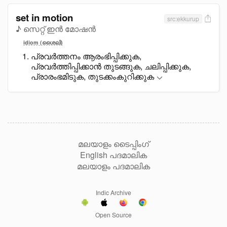
set in motion
src:ekkurup
♪ സെറ്റ് ഇൻ മോഷൻ
idiom (ശൈലി)
പ്രവർത്തനം ആരംഭിപ്പിക്കുക,
പ്രവർത്തിപ്പിക്കാൻ തുടങ്ങുക, ചലിപ്പിക്കുക,
പ്രാരംഭമിടുക, തുടക്കംകുറിക്കുക
മലയാളം ടൈപ്പിംഗ്
English പദമാലിക
മലയാളം പദമാലിക
Indic Archive
Open Source