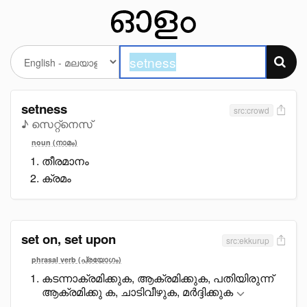
setness
src:crowd
♪ സെറ്റ്നെസ്
noun (നാമം)
തീരമാനം
ക്രമം
set on, set upon
src:ekkurup
phrasal verb (പ്രയോഗം)
കടന്നാക്രമിക്കുക, ആക്രമിക്കുക, പതിയിരുന്ന്
ആക്രമിക്കു ക, ചാടിവീഴുക, മർദ്ദിക്കുക