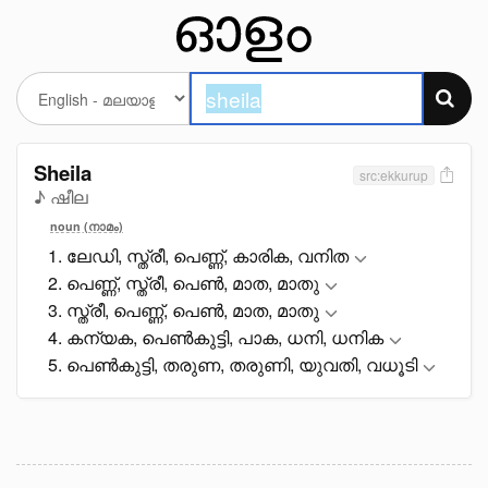
Sheila
src:ekkurup
♪ ഷീല
noun (നാമം)
ലേഡി, സ്ത്രീ, പെണ്ണ്, കാരിക, വനിത
പെണ്ണ്, സ്ത്രീ, പെൺ, മാത, മാതു
സ്ത്രീ, പെണ്ണ്, പെൺ, മാത, മാതു
കന്യക, പെൺകുട്ടി, പാക, ധനി, ധനിക
പെൺകുട്ടി, തരുണ, തരുണി, യുവതി, വധൂടി