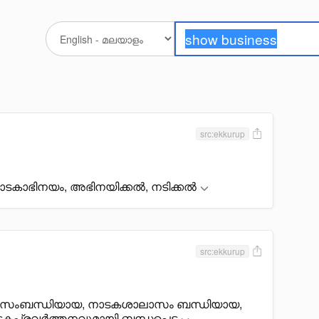
src:ekkurup
ടകാഭിനയം, അഭിനയിക്കൽ, നടിക്കൽ
src:ekkurup
സംബന്ധിയായ, നാടകശാലാസം ബന്ധിയായ,
്രവർത്തനവുമായി ബന്ധപ്പെട്ട