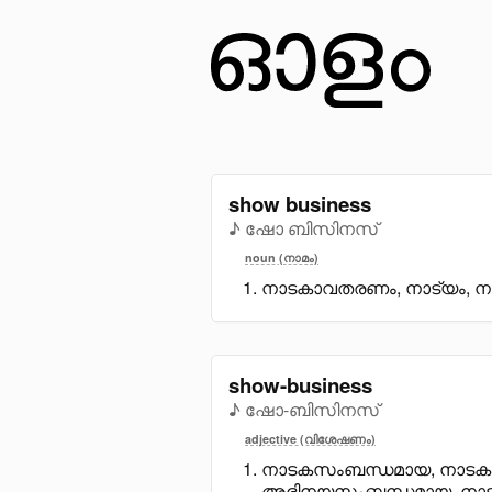
show business
♪ ഷോ ബിസിനസ്
noun (നാമം)
നാടകാവതരണം, നാട്യം, നാ
show-business
♪ ഷോ-ബിസിനസ്
adjective (വിശേഷണം)
നാടകസംബന്ധമായ, നാടക
അഭിനയസംബന്ധമായ, നാടകപ