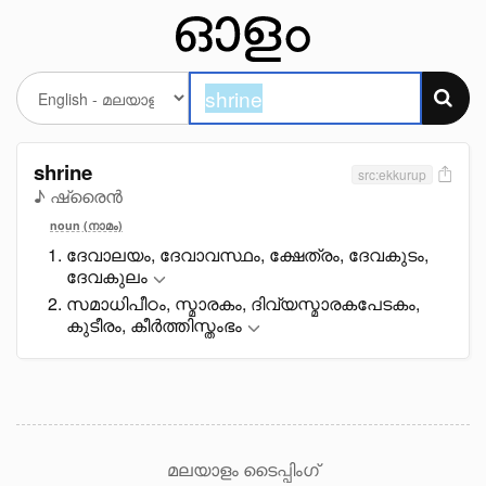
shrine
src:ekkurup
♪ ഷ്രൈൻ
noun (നാമം)
ദേവാലയം, ദേവാവസ്ഥം, ക്ഷേത്രം, ദേവകുടം,
ദേവകുലം
സമാധിപീഠം, സ്മാരകം, ദിവ്യസ്മാരകപേടകം,
കുടീരം, കീർത്തിസ്തംഭം
മലയാളം ടൈപ്പിംഗ്