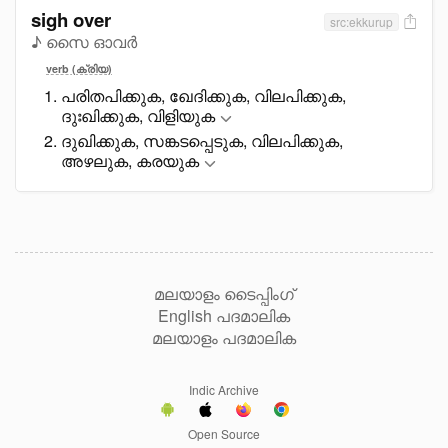
sigh over
src:ekkurup
♪ സൈ ഓവർ
verb (ക്രിയ)
പരിതപിക്കുക, ഖേദിക്കുക, വിലപിക്കുക,
ദുഃഖിക്കുക, വിളിയുക
ദുഖിക്കുക, സങ്കടപ്പെടുക, വിലപിക്കുക,
അഴലുക, കരയുക
മലയാളം ടൈപ്പിംഗ്
English പദമാലിക
മലയാളം പദമാലിക
Indic Archive
Open Source