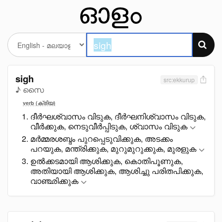
sigh
src:ekkurup
♪ സൈ
verb (ക്രിയ)
ദീർഘശ്വാസം വിടുക, ദീർഘനിശ്വാസം വിടുക,
വീർക്കുക, നെടുവീർപ്പിടുക, ശ്വാസം വിടുക
മർമ്മരശബ്ദം പുറപ്പെടുവിക്കുക, അടക്കം
പറയുക, മന്ത്രിക്കുക, മുറുമുറുക്കുക, മുരളുക
ഉൽക്കടമായി ആശിക്കുക, കൊതിപൂണുക,
അതിയായി ആശിക്കുക, ആശിച്ചു പരിതപിക്കുക,
വാഞ്ഛിക്കുക