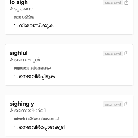
to sigh
src:crowd
♪ ടു സൈ
verb (ക്രിയ)
നിശ്വസിക്കുക
sighful
src:crowd
♪ സൈഫുൾ
adjective (വിശേഷണം)
നെടുവീർപ്പിടുക
sighingly
src:crowd
♪ സൈയിംഗ്ലി
adverb (ക്രിയാവിശേഷണം)
നെടുവീർപ്പോടുകൂടി