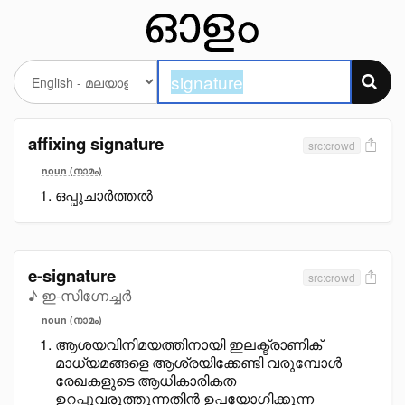
affixing signature
src:crowd
noun (നാമം)
ഒപ്പുചാർത്തൽ
e-signature
src:crowd
♪ ഇ-സിഗ്നേച്ചർ
noun (നാമം)
ആശയവിനിമയത്തിനായി ഇലക്ട്രാണിക്
മാധ്യമങ്ങളെ ആശ്രയിക്കേണ്ടി വരുമ്പോൾ
രേഖകളുടെ ആധികാരികത
ഉറപ്പുവരുത്തുന്നതിൻ ഉപയോഗിക്കുന്ന