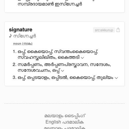
സമ്പ്രദായമാൺ ഇസിഗ്നേച്ചർ
signature
src:ekkurup
♪ സിഗ്നേച്ചർ
noun (നാമം)
ഒപ്പ്, കൈയൊപ്പ്, സ്വന്തംകൈയൊപ്പ്,
സ്വഹസ്തലിഖിതം, കൈത്തടി
സമർപ്പണം, അർപ്പണപ്രസ്താവന, സന്ദേശം,
സന്ദേശവചനം, ഒപ്പ്
ഒപ്പ്, ഒപ്പടയാളം, ഒപ്പിടൽ, കെെയൊപ്പ്, തുല്യം
മലയാളം ടൈപ്പിംഗ്
English പദമാലിക
മലയാളം പദമാലിക