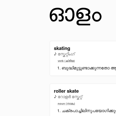
skating
♪ സ്കേറ്റിംഗ്
verb (ക്രിയ)
ബുദ്ധിമുട്ടുണ്ടാക്കുന്
roller skate
♪ റോളർ സ്കേറ്റ്
noun (നാമം)
ചക്രപാച്ചിലിനുപയോഗിക്കുന