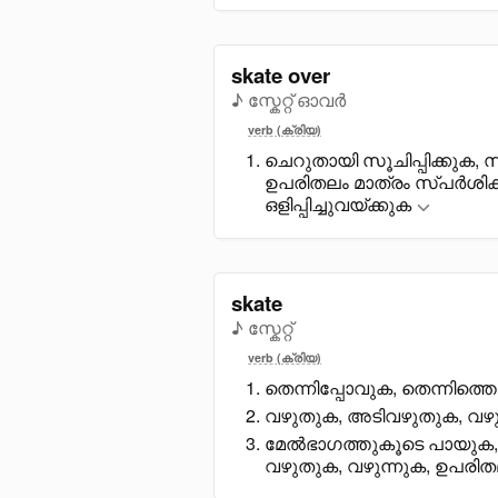
skate over
♪ സ്കേറ്റ് ഓവർ
verb (ക്രിയ)
ചെറുതായി സൂചിപ്പിക്കുക, സ
ഉപരിതലം മാത്രം സ്പർശി
ഒളിപ്പിച്ചുവയ്ക്കുക
skate
♪ സ്കേറ്റ്
verb (ക്രിയ)
തെന്നിപ്പോവുക, തെന്നിത്ത
വഴുതുക, അടിവഴുതുക, വഴുത
മേൽഭാഗത്തുകൂടെ പായുക, ഉ
വഴുതുക, വഴുന്നുക, ഉപരിത