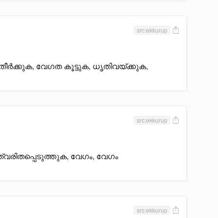
src:ekkurup
ീർക്കുക, വേഗത കൂട്ടുക, ധൃതിവയ്ക്കുക,
src:ekkurup
 ത്വരിതപ്പെടുത്തുക, വേഗം, വേഗം
src:ekkurup