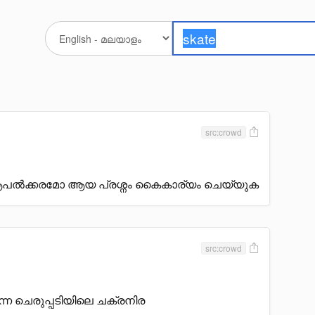
src:crowd
നതോ ആപൽക്കരമോ ആയ പ്രശ്നം കൈകാര്യം ചെയ്യുക
src:crowd
്ന ചെരുപ്പടിയിലെ ചക്രനിര