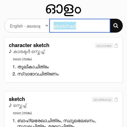
character sketch
src:crowd
♪ കാരക്ടർ സ്കെച്ച്
noun (നാമം)
തൂലികാചിത്രം
സ്വാഭാവചിത്രണം
sketch
src:ekkurup
♪ സ്കെച്ച്
noun (നാമം)
ബാഹ്യരേഖാചിത്രം, സ്ഥൂലലേഖനം,
സ്ഥൂലചിത്രം, രേഖാചിത്രം,