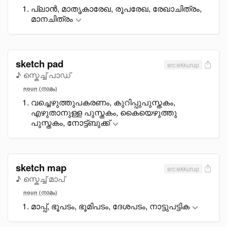
പ്ലാൻ, മാതൃകാരേഖ, രൂപരേഖ, രേഖാചിത്രം,
മാനചിത്രം
sketch pad
src:ekkurup
♪ സ്കെച്ച് പാഡ്
noun (നാമം)
വച്ചെഴുത്തുപകരണം, കുറിപ്പുപുസ്തകം,
എഴുതാനുള്ള പുസ്തകം, കെെയെഴുത്തു
പുസ്തകം, നോട്ട്ബുക്ക്
sketch map
src:ekkurup
♪ സ്കെച്ച് മാപ്
noun (നാമം)
മാപ്പ്, ഭൂപടം, ഭൂമിപടം, ദേശപടം, നാട്ടുപട്ടിക