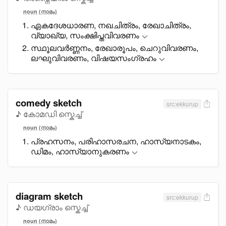
noun (നാമം)
ഏകദേശധാരണ, നഖചിത്രം, രേഖാചിത്രം,
വ്യാഖ്യ, സംക്ഷിപ്തവിവരണം
സ്ഥൂലവർണ്ണനം, രേഖാരൂപം, ചെറുവിവരണം,
ലഘുവിവരണം, വിഷയസംഗ്രഹം
comedy sketch
src:ekkurup
♪ കോമഡി സ്കെച്ച്
noun (നാമം)
പ്രഹസനം, പരിഹാസരചന, ഹാസ്യനാടകം,
ഡിമം, ഹാസ്യാനുകരണം
diagram sketch
src:ekkurup
♪ ഡയഗ്രാം സ്കെച്ച്
noun (നാമം)