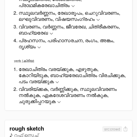
പ്രാഥമികരേഖാചിത്രം
സ്ഥൂലവർണ്ണനം, രേഖാരൂപം, ചെറുവിവരണം,
ലഘുവിവരണം, വിഷയസംഗ്രഹം
വിവരണം, വർണ്ണനം, ജീവരേഖ, ചിത്രീകരണം,
ബാഹ്യരേഖ
പ്രഹസനം, പരിഹാസരചന, രംഗം, അങ്കം,
ദൃശ്യം
verb (ക്രിയ)
രേഖാചിത്രം വരയ്ക്കുക, എഴുതുക,
കോറിയിടുക, ബാഹ്യരേഖാചിത്രം വിരചിക്കുക,
പടം വരയ്ക്കുക
വിവരിയ്ക്കക, വർണ്ണിക്കുക, സ്ഥൂലവിവരണം
നൽകുക, ഏകദേശവിവരണം നൽകുക,
ചുരുക്കിപ്പറയുക
rough sketch
src:crowd
♪ റഫ് സ്കെച്ച്