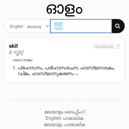
skit
src:ekkurup
♪ സ്കിറ്റ്
noun (നാമം)
പ്രഹസനം, പരിഹാസരചന, ഹാസ്യനാടകം,
ഡിമം, ഹാസ്യാനുകരണം
മലയാളം ടൈപ്പിംഗ്
English പദമാലിക
മലയാളം പദമാലിക