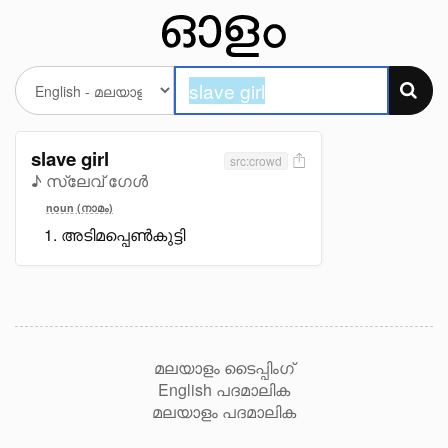
slave girl
src:crowd
♪ സ്ലേവ് ഗേൾ
noun (നാമം)
അടിമപ്പെൺകുട്ടി
മലയാളം ടൈപ്പിംഗ്
English പദമാലിക
മലയാളം പദമാലിക