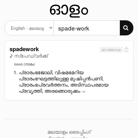
spadework
src:ekkurup
♪ സ്പേഡ്വർക്ക്
noun (നാമം)
പ്രാരംഭജോലി, വിഷമമേറിയ
പ്രാരംഭഘട്ടത്തിലുള്ള മുഷിപ്പൻപണി,
പ്രാരംഭപ്രവർത്തനം, അടിസ്ഥപരമായ
പ്രവൃത്തി, അരങ്ങൊരുക്കം
മലയാളം ടൈപ്പിംഗ്