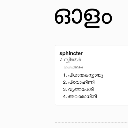
sphincter
♪ സ്ഫിങ്ക്ടർ
noun (നാമം)
പിധായകസ്നായു
പ്രവാഹിണി
വൃത്തപേശി
അവരോധിനി