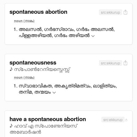
spontaneous abortion
src:ekkurup
noun (നാമം)
അലസൽ, ഗർഭസ്രാവം, ഗർഭം അലസൽ,
പിള്ളഅഴിയൽ, ഗർഭം അഴിയൽ
spontaneousness
src:ekkurup
♪ സ്പോൺറേനിയസ്നെസ്സ്
noun (നാമം)
സ്വാഭാവികത, അകൃത്രിമത്വം, ലാളിത്യം,
തനിമ, തന്മയം
have a spontaneous abortion
src:ekkurup
♪ ഹാവ് എ സ്പോണ്ടേനിയസ്
അബോർഷൻ