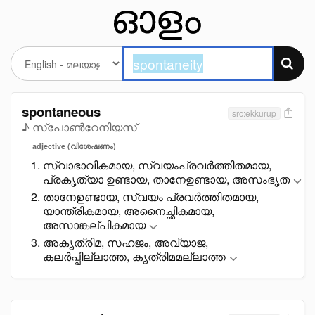
spontaneous
src:ekkurup
♪ സ്പോൺറേനിയസ്
adjective (വിശേഷണം)
സ്വാഭാവികമായ, സ്വയംപ്രവർത്തിതമായ,
പ്രകൃത്യാ ഉണ്ടായ, താനേഉണ്ടായ, അസംഭൃത
താനേഉണ്ടായ, സ്വയം പ്രവർത്തിതമായ,
യാന്ത്രികമായ, അനെെച്ഛികമായ,
അസാങ്കല്പികമായ
അകൃത്രിമ, സഹജം, അവ്യാജ,
കലർപ്പില്ലാത്ത, കൃത്രിമമല്ലാത്ത