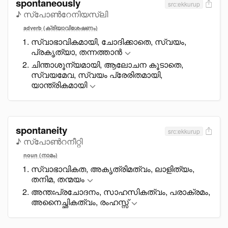
spontaneously
src:ekkurup
♪ സ്പോൺറേനിയസ്ലി
adverb (ക്രിയാവിശേഷണം)
സ്വാഭാവികമായി, ചോദിക്കാതെ, സ്വയം,
പ്രകൃത്യാ, തന്നത്താൻ
ചിന്താശൂന്യമായി, ആലോചന കൂടാതെ,
സ്വയമേവ, സ്വയം പ്രേരിതമായി,
യാന്ത്രികമായി
spontaneity
src:ekkurup
♪ സ്പോൺറനീറ്റി
noun (നാമം)
സ്വാഭാവികത, അകൃത്രിമത്വം, ലാളിത്യം,
തനിമ, തന്മയം
അന്തഃപ്രചോദനം, സാഹസികത്വം, പരാക്രമം,
അനൈച്ഛികത്വം, രംഹസ്സ്