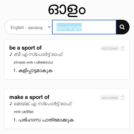
be a sport of
src:crowd
♪ ബീ എ സ്പോർട്ട് ഓഫ്
phrasal verb (പ്രയോഗം)
കളിപ്പാട്ടമാകുക
make a sport of
src:crowd
♪ മെയ്ക് എ സ്പോർട്ട് ഓഫ്
verb (ക്രിയ)
പരിഹാസ പാത്രമാക്കുക