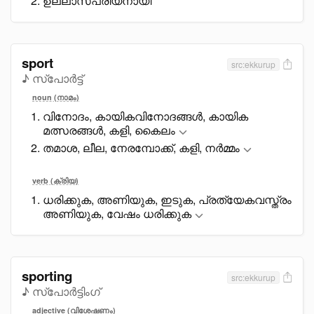
ഉല്ലാസപ്രിയനായി
sport
src:ekkurup
♪ സ്പോർട്ട്
noun (നാമം)
വിനോദം, കായികവിനോദങ്ങൾ, കായിക
മത്സരങ്ങൾ, കളി, കെെലം
തമാശ, ലീല, നേരമ്പോക്ക്, കളി, നർമ്മം
verb (ക്രിയ)
ധരിക്കുക, അണിയുക, ഇടുക, പ്രത്യേകവസ്ത്രം
അണിയുക, വേഷം ധരിക്കുക
sporting
src:ekkurup
♪ സ്പോർട്ടിംഗ്
adjective (വിശേഷണം)