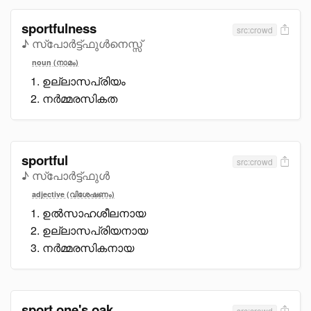
sportfulness
src:crowd
♪ സ്പോർട്ട്ഫുൾനെസ്സ്
noun (നാമം)
ഉല്ലാസപ്രിയം
നർമ്മരസികത
sportful
src:crowd
♪ സ്പോർട്ട്ഫുൾ
adjective (വിശേഷണം)
ഉൽസാഹശീലനായ
ഉല്ലാസപ്രിയനായ
നർമ്മരസികനായ
sport one's oak
src:crowd