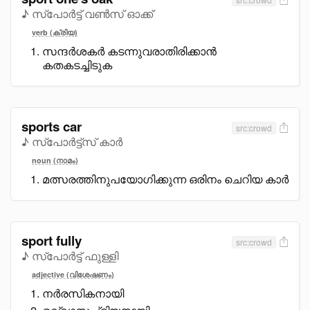
♪ സ്പോർട്ട് വൺസ് ഓക്ക്
verb (ക്രിയ)
സന്ദർശകർ കടന്നുവരാതിരിക്കാൻ
കതകടച്ചിടുക
sports car
src:crowd
♪ സ്പോർട്ട്സ് കാർ
noun (നാമം)
മത്സരത്തിനുപയോഗിക്കുന്ന ഒരിനം ചെറിയ കാർ
sport fully
src:crowd
♪ സ്പോർട്ട് ഫുള്ളി
adjective (വിശേഷണം)
നർരസികനായി