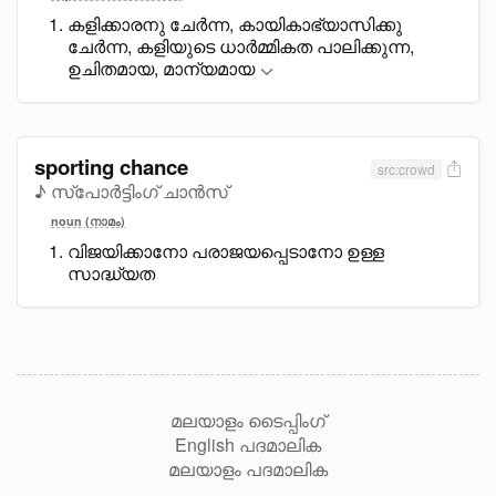
കളിക്കാരനു ചേർന്ന, കായികാഭ്യാസിക്കു
ചേർന്ന, കളിയുടെ ധാർമ്മികത പാലിക്കുന്ന,
ഉചിതമായ, മാന്യമായ
sporting chance
src:crowd
♪ സ്പോർട്ടിംഗ് ചാൻസ്
noun (നാമം)
വിജയിക്കാനോ പരാജയപ്പെടാനോ ഉള്ള
സാദ്ധ്യത
മലയാളം ടൈപ്പിംഗ്
English പദമാലിക
മലയാളം പദമാലിക