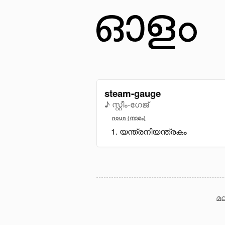
steam-gauge
♪ സ്റ്റീം-ഗേജ്
noun (നാമം)
യന്ത്രനിയന്ത്രകം
മല