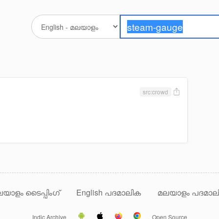
src:crowd
യാളം ടൈപ്പിംഗ്
English പദമാലിക
മലയാളം പദമാല
Indic Archive
Open Source