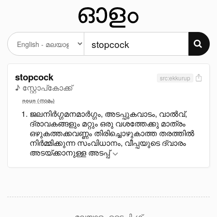
stopcock
src:ekkurup
♪ സ്റ്റോപ്കോക്ക്
noun (നാമം)
ജലനിർഗ്ഗമനമാർഗ്ഗം, അടപ്പുകവാടം, വാൽവ്,
ദ്രാവകങ്ങളും മറ്റും ഒരു വശത്തേക്കു മാത്രം
ഒഴുകത്തക്കവണ്ണം തിരിച്ചൊഴുകാത്ത തരത്തിൽ
നിർമ്മിക്കുന്ന സംവിധാനം, വീപ്പയുടെ ദ്വാരം
അടയ്ക്കാനുള്ള അടപ്പ്
മലയാളം ടൈപ്പിംഗ്