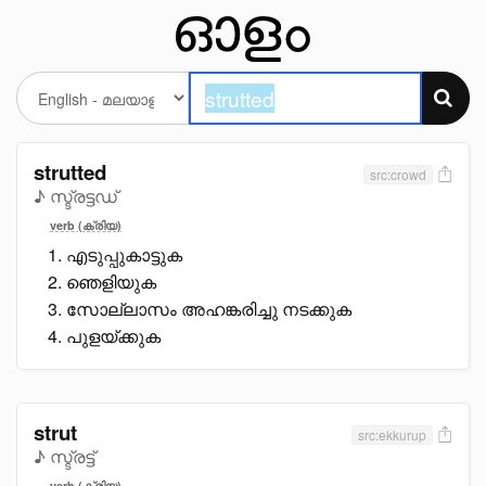
strutted
src:crowd
♪ സ്ട്രട്ടഡ്
verb (ക്രിയ)
എടുപ്പുകാട്ടുക
ഞെളിയുക
സോല്ലാസം അഹങ്കരിച്ചു നടക്കുക
പുളയ്ക്കുക
strut
src:ekkurup
♪ സ്ട്രട്ട്
verb (ക്രിയ)