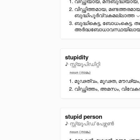
വിഡ്ഢിയായ, മന്ദബുദ്ധിയായ, 
വിഡ്ഢിത്തമായ, മണ്ടത്തരമാ
ബുദ്ധിപൂർവ്വകമല്ലാത്ത
ബുദ്ധികെട്ട, ബോധംകെട്ട. ത
അർദ്ധബോധാവസ്ഥയിലായ, 
stupidity
♪ സ്റ്റ്യൂപിഡിറ്റി
noun (നാമം)
മൂഢത്വം, മൂഢത, മൗഢ്യം,
വിഡ്ഢിത്തം, അമസം, വിവേക
stupid person
♪ സ്റ്റ്യൂപിഡ് പേഴ്സൺ
noun (നാമം)