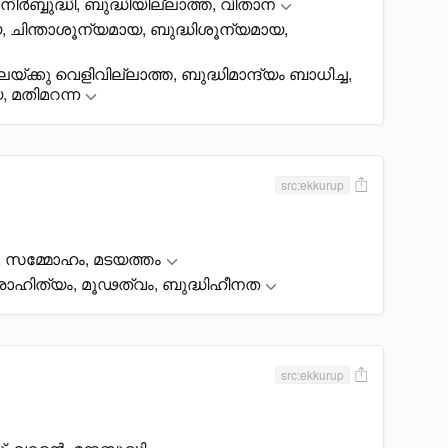
നിർബ്ബുദ്ധി, ബുദ്ധിയില്ലാത്ത, വിതാന
യ, ചിന്താശൂന്യമായ, ബുദ്ധിശൂന്യമായ,
ലയ്ക്കു വെളിവില്ലാത്ത, ബുദ്ധിമാന്ദ്യം ബാധിച്ച,
മതിമറന്ന
src:ekkurup
 സമ്മോഹം, മടയത്തം
രാഹിത്യം, മൂഢത്വം, ബുദ്ധിഹീനത
src:ekkurup