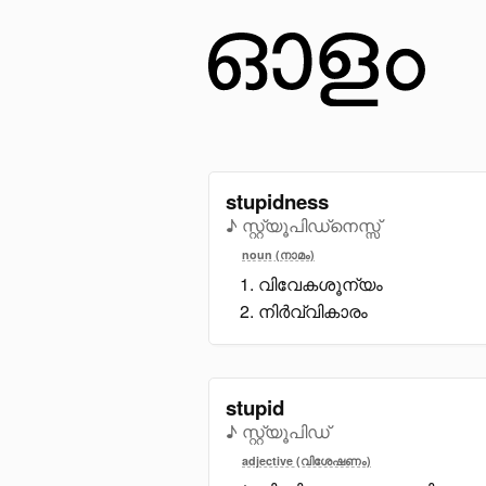
stupidness
♪ സ്റ്റ്യൂപിഡ്നെസ്സ്
noun (നാമം)
വിവേകശൂന്യം
നിർവ്വികാരം
stupid
♪ സ്റ്റ്യൂപിഡ്
adjective (വിശേഷണം)