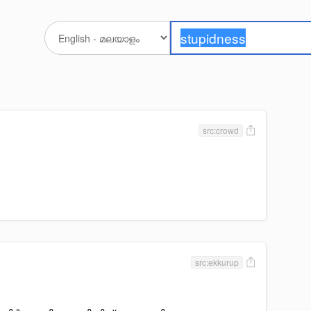
src:crowd
src:ekkurup