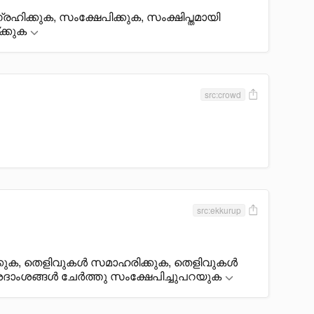
രഹിക്കുക, സംക്ഷേപിക്കുക, സംക്ഷിപ്തമായി
ക്കുക
src:crowd
src:ekkurup
്കുക, തെളിവുകൾ സമാഹരിക്കുക, തെളിവുകൾ
ശദാംശങ്ങൾ ചേർത്തു സംക്ഷേപിച്ചുപറയുക