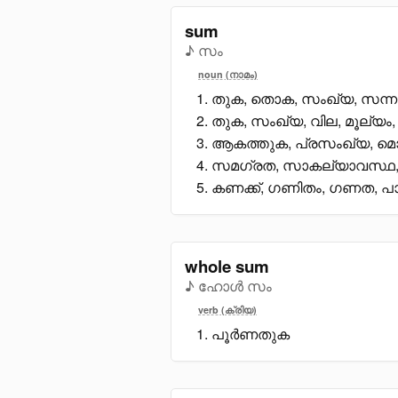
sum
♪ സം
noun (നാമം)
തുക, തൊക, സംഖ്യ, സന്നയ
തുക, സംഖ്യ, വില, മൂല്യം,
ആകത്തുക, പ്രസംഖ്യ, മൊ
സമഗ്രത, സാകല്യാവസ്ഥ,
കണക്ക്, ഗണിതം, ഗണത, പാട
whole sum
♪ ഹോൾ സം
verb (ക്രിയ)
പൂർണതുക