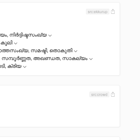
src:ekkurup
ം, നിർദ്ദിഷ്ടസംഖ്യ
 കൂലി
ത്തസംഖ്യ, സമഷ്ടി, തൊകുതി
 സമ്പൂർണ്ണത, അഖണ്ഡത, സാകല്യം
ി, ക്രിയ
src:crowd