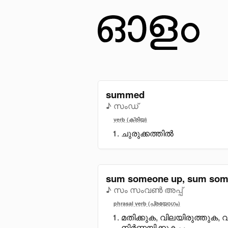
summed
♪ സംഡ്
verb (ക്രിയ)
ചുരുക്കത്തിൽ
sum someone up, sum som
♪ സം സംവൺ അപ്പ്
phrasal verb (പ്രയോഗം)
മതിക്കുക, വിലയിരുത്തുക, 
നിർണ്ണയിക്കുക