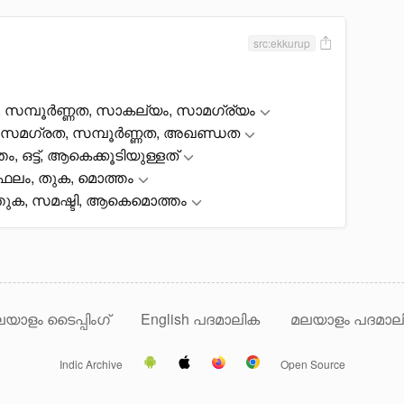
src:ekkurup
സമ്പൂർണ്ണത, സാകല്യം, സാമഗ്ര്യം
 സമഗ്രത, സമ്പൂർണ്ണത, അഖണ്ഡത
 ഒട്ട്, ആകെക്കൂടിയുള്ളത്
ഫലം, തുക, മൊത്തം
്തുക, സമഷ്ടി, ആകെമൊത്തം
യാളം ടൈപ്പിംഗ്
English പദമാലിക
മലയാളം പദമാല
Indic Archive
Open Source