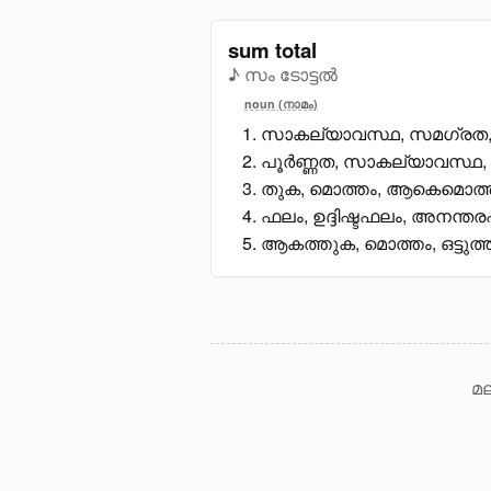
sum total
♪ സം ടോട്ടൽ
noun (നാമം)
സാകല്യാവസ്ഥ, സമഗ്രത, 
പൂർണ്ണത, സാകല്യാവസ്ഥ,
തുക, മൊത്തം, ആകെമൊത്തം,
ഫലം, ഉദ്ദിഷ്ടഫലം, അനന്തര
ആകത്തുക, മൊത്തം, ഒട്ടുത
മല