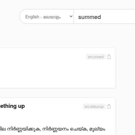
src:crowd
ething up
src:ekkurup
വില നിർണ്ണയിക്കുക, നിർണ്ണയനം ചെയ്ക, മൂല്യം