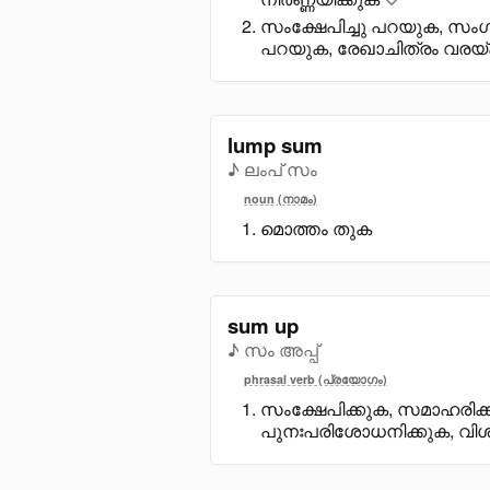
സംക്ഷേപിച്ചു പറയുക, സംഗ്
പറയുക, രേഖാചിത്രം വരയ്
lump sum
♪ ലംപ് സം
noun (നാമം)
മൊത്തം തുക
sum up
♪ സം അപ്പ്
phrasal verb (പ്രയോഗം)
സംക്ഷേപിക്കുക, സമാഹരിക
പുനഃപരിശോധനിക്കുക, വി