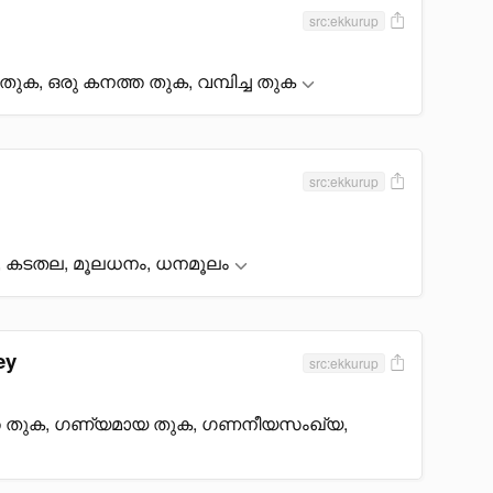
src:ekkurup
ൻതുക, ഒരു കനത്ത തുക, വമ്പിച്ച തുക
src:ekkurup
, കടതല, മൂലധനം, ധനമൂലം
ey
src:ekkurup
്ത തുക, ഗണ്യമായ തുക, ഗണനീയസംഖ്യ,