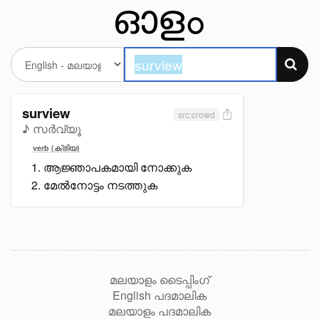
surview
src:crowd
♪ സർവ്യൂ
verb (ക്രിയ)
ആജ്ഞാപകമായി നോക്കുക
മേൽനോട്ടം നടത്തുക
മലയാളം ടൈപ്പിംഗ്
English പദമാലിക
മലയാളം പദമാലിക