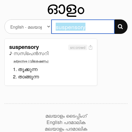
suspensory
src:crowd
♪ സസ്പെൻസറി
adjective (വിശേഷണം)
തൂക്കുന്ന
താങ്ങുന്ന
മലയാളം ടൈപ്പിംഗ്
English പദമാലിക
മലയാളം പദമാലിക